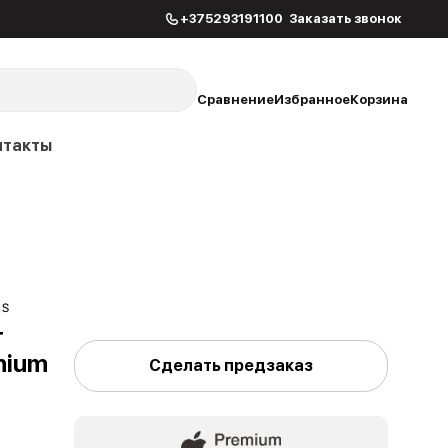
+375293191100
Заказать звонок
Сравнение
Избранное
Корзина
нтакты
 S
+
anium
Сделать предзаказ