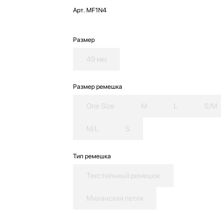
Арт.
MF1N4
Размер
49 мм
Размер ремешка
One Size
M
L
S/M
M/L
S
Тип ремешка
Текстильный ремешок
Миланская петля