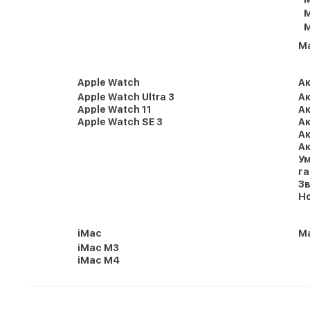
M
M
M
Apple Watch
А
Apple Watch Ultra 3
Ак
Apple Watch 11
Ак
Apple Watch SE 3
Ак
Ак
Ак
Ум
г
Зв
Но
iMac
Ma
iMac M3
iMac M4