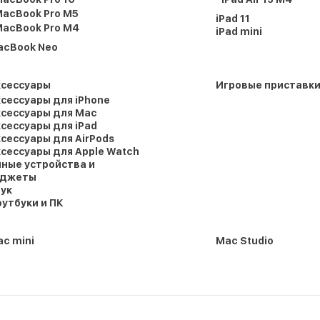
acBook Pro M5
iPad 11
acBook Pro M4
iPad mini
acBook Neo
ксессуары
Игровые приставк
сессуары для iPhone
сессуары для Mac
сессуары для iPad
сессуары для AirPods
сессуары для Apple Watch
ные устройства и
аджеты
ук
утбуки и ПК
c mini
Mac Studio