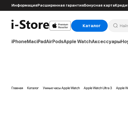
Информация
Расширенная гарантия
Бонусная карта
Креди
Каталог
iPhone
Mac
iPad
AirPods
Apple Watch
Аксессуары
Но
Главная
Каталог
Умные часы Apple Watch
Apple Watch Ultra 3
Apple Wa