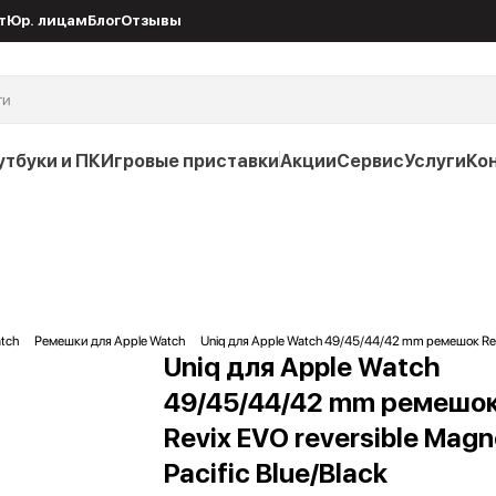
т
Юр. лицам
Блог
Отзывы
утбуки и ПК
Игровые приставки
Акции
Сервис
Услуги
Ко
tch
Ремешки для Apple Watch
Uniq для Apple Watch 49/45/44/42 mm ремешок Revix
Uniq для Apple Watch
49/45/44/42 mm ремешо
Revix EVO reversible Magn
Pacific Blue/Black