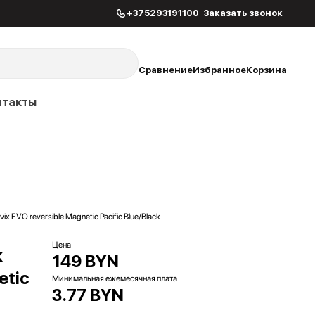
+375293191100
Заказать звонок
Сравнение
Избранное
Корзина
нтакты
 EVO reversible Magnetic Pacific Blue/Black
Цена
к
149 BYN
etic
Минимальная ежемесячная плата
3.77 BYN