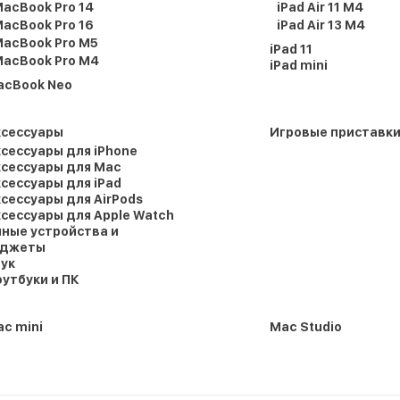
acBook Pro 14
iPad Air 11 M4
acBook Pro 16
iPad Air 13 M4
acBook Pro M5
iPad 11
acBook Pro M4
iPad mini
acBook Neo
ксессуары
Игровые приставк
сессуары для iPhone
сессуары для Mac
сессуары для iPad
сессуары для AirPods
сессуары для Apple Watch
ные устройства и
аджеты
ук
утбуки и ПК
c mini
Mac Studio