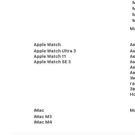
M
M
M
M
M
Apple Watch
А
Apple Watch Ultra 3
Ак
Apple Watch 11
Ак
Apple Watch SE 3
Ак
Ак
Ак
Ум
г
Зв
Но
iMac
Ma
iMac M3
iMac M4