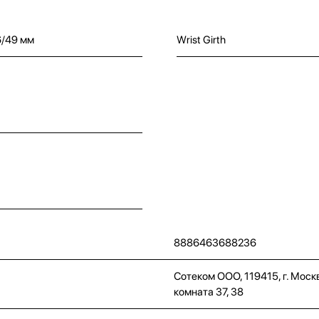
6/49 мм
Wrist Girth
8886463688236
Сотеком ООО, 119415, г. Москв
комната 37, 38