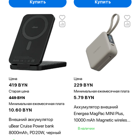
Купить
Купить
Цена
Цена
419 BYN
229 BYN
Старая цена
Минимальная ежемесячная плата
5.79 BYN
449 BYN
Минимальная ежемесячная плата
Аккумулятор внешний
10.60 BYN
Energea MagPac MINI Plus,
Внешний аккумулятор
10000 mAh Magnetic wireless
uBear Cruise Power bank
15W + С 20W +2 C cables and
В наличии
8000mAh, PD20W, черный
Display Sand