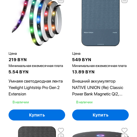
Цена
Цена
219 BYN
549 BYN
Минимальная ежемесячная плата
Минимальная ежемесячная плата
5.54 BYN
13.89 BYN
Умнаяя светодиодная лента
Внешний аккумулятор
Yeelight Lightstrip Pro Gen 2
NATIVE UNION (Re) Classic
Extension
Power Bank Magnetic Qi2,
5000mAh, цвет: синий
В наличии
В наличии
Купить
Купить