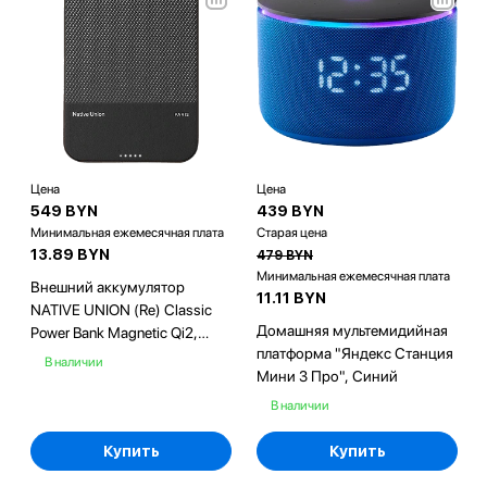
Цена
Цена
549 BYN
439 BYN
Минимальная ежемесячная плата
Старая цена
13.89 BYN
479 BYN
Минимальная ежемесячная плата
Внешний аккумулятор
11.11 BYN
NATIVE UNION (Re) Classic
Домашняя мультемидийная
Power Bank Magnetic Qi2,
платформа "Яндекс Станция
5000mAh, цвет: черный
В наличии
Мини 3 Про", Синий
В наличии
Купить
Купить