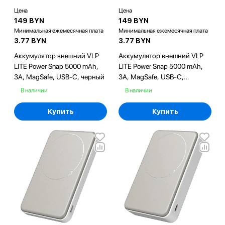
Цена
Цена
149 BYN
149 BYN
Минимальная ежемесячная плата
Минимальная ежемесячная плата
3.77 BYN
3.77 BYN
Аккумулятор внешний VLP
Аккумулятор внешний VLP
LITE Power Snap 5000 mAh,
LITE Power Snap 5000 mAh,
3A, MagSafe, USB-C, черный
3A, MagSafe, USB-C,
оранжевый
В наличии
В наличии
Купить
Купить