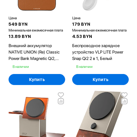
Цена
Цена
549 BYN
179 BYN
Минимальная ежемесячная плата
Минимальная ежемесячная плата
13.89 BYN
4.53 BYN
Внешний аккумулятор
Беспроводное зарядное
NATIVE UNION (Re) Classic
устройство VLP LITE Power
Power Bank Magnetic Qi2,
Snap Qi2 2 в 1, Белый
5000mAh, цвет: коричневый
В наличии
В наличии
Купить
Купить