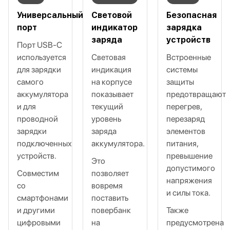
Универсальный
Световой
Безопасная
порт
индикатор
зарядка
заряда
устройств
Порт USB‑C
используется
Световая
Встроенные
для зарядки
индикация
системы
самого
на корпусе
защиты
аккумулятора
показывает
предотвращают
и для
текущий
перегрев,
проводной
уровень
перезаряд
зарядки
заряда
элементов
подключенных
аккумулятора.
питания,
устройств.
превышение
Это
допустимого
Совместим
позволяет
напряжения
со
вовремя
и силы тока.
смартфонами
поставить
и другими
повербанк
Также
цифровыми
на
предусмотрена