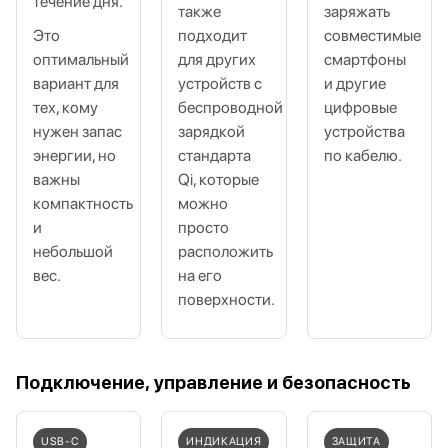
течение дня.
также
заряжать
Это
подходит
совместимые
оптимальный
для других
смартфоны
вариант для
устройств с
и другие
тех, кому
беспроводной
цифровые
нужен запас
зарядкой
устройства
энергии, но
стандарта
по кабелю.
важны
Qi, которые
компактность
можно
и
просто
небольшой
расположить
вес.
на его
поверхности.
Подключение, управление и безопасность
USB‑C
ИНДИКАЦИЯ
ЗАЩИТА