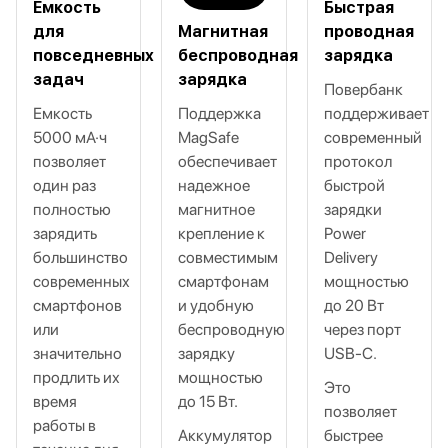
Емкость
Быстрая
для
Магнитная
проводная
повседневных
беспроводная
зарядка
задач
зарядка
Повербанк
Емкость
Поддержка
поддерживает
5000 мА·ч
MagSafe
современный
позволяет
обеспечивает
протокол
один раз
надежное
быстрой
полностью
магнитное
зарядки
зарядить
крепление к
Power
большинство
совместимым
Delivery
современных
смартфонам
мощностью
смартфонов
и удобную
до 20 Вт
или
беспроводную
через порт
значительно
зарядку
USB‑C.
продлить их
мощностью
Это
время
до 15 Вт.
позволяет
работы в
Аккумулятор
быстрее