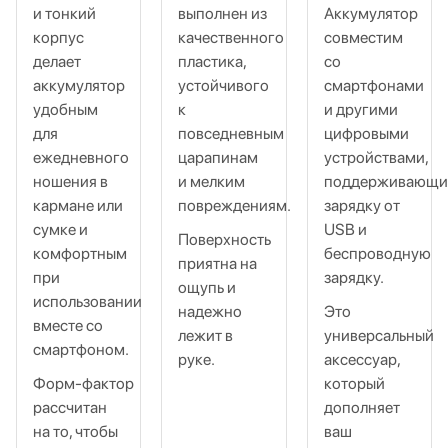
и тонкий
выполнен из
Аккумулятор
корпус
качественного
совместим
делает
пластика,
со
аккумулятор
устойчивого
смартфонами
удобным
к
и другими
для
повседневным
цифровыми
ежедневного
царапинам
устройствами,
ношения в
и мелким
поддерживающ
кармане или
повреждениям.
зарядку от
сумке и
USB и
Поверхность
комфортным
беспроводную
приятна на
при
зарядку.
ощупь и
использовании
надежно
Это
вместе со
лежит в
универсальный
смартфоном.
руке.
аксессуар,
Форм‑фактор
который
рассчитан
дополняет
на то, чтобы
ваш