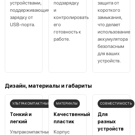
устройствами,
подзарядку
защита от
поддерживающими
и
короткого
зарядку от
контролировать
замыкания,
USB‑порта.
его
что делает
готовность к
использование
работе.
аккумулятора
безопасным
для ваших
устройств.
Дизайн, материалы и габариты
УЛЬТРАКОМПАКТНЫЙ
МАТЕРИАЛЫ
СОВМЕСТИМОСТЬ
Тонкий и
Качественный
Для
легкий
пластик
разных
устройств
Ультракомпактный
Корпус