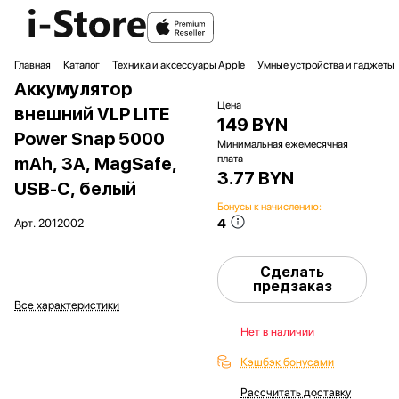
Главная
Каталог
Техника и аксессуары Apple
Умные устройства и гаджеты
Аккумулятор
Цена
внешний VLP LITE
149 BYN
Power Snap 5000
Минимальная ежемесячная
плата
mAh, 3A, MagSafe,
3.77 BYN
USB-C, белый
Бонусы к начислению:
4
Арт.
2012002
Сделать
предзаказ
Все характеристики
Нет в наличии
Кэшбэк бонусами
Рассчитать доставку