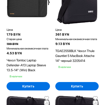
Цена
Цена
179 BYN
361 BYN
Старая цена
Минимальная ежемесячная плата
9.13 BYN
199 BYN
Минимальная ежемесячная плата
TGAE2558BLK Чехол Thule
4.53 BYN
Gauntlet 5 MacBook Attache
Чехол Tomtoc Laptop
14" черный 3205414
Defender-A13 Laptop Sleeve
В наличии
13.5-14" (Win) Black
В наличии
Купить
Купить