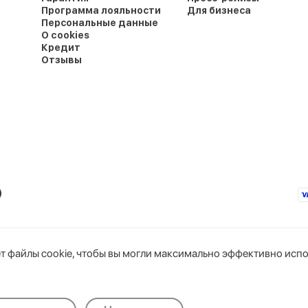
Программа лояльности
Для бизнеса
Персональные данные
О cookies
Кредит
Отзывы
т файлы cookie, чтобы вы могли максимально эффективно испо
юс»
Интернет-магазин
горисполкомом
Тел. бухгалтерии: +375 44 766-89-44
Тел. интернет-магазина: +375 29 319-11-00
okie
3Н, комн. 1
Дата регистрации в Торговом реестре Республик
тические/Функциональные