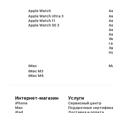
Apple Watch
А
Apple Watch Ultra 3
Ак
Apple Watch 11
Ак
Apple Watch SE 3
Ак
Ак
Ак
Ум
г
Зв
Но
iMac
Ma
iMac M3
iMac M4
Интернет-магазин
Услуги
iPhone
Сервисный центр
Mac
Подарочные сертифик
iPad
Доставка и оплата