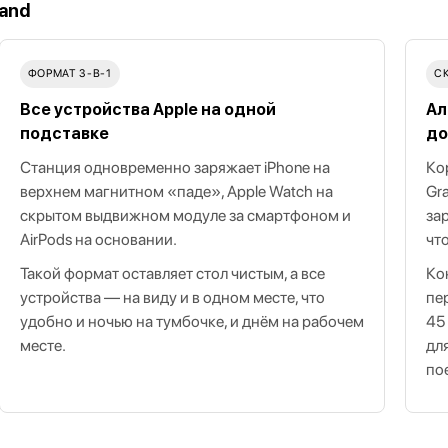
tand
ФОРМАТ 3-В-1
С
Все устройства Apple на одной
Ал
подставке
до
Станция одновременно заряжает iPhone на
Ко
верхнем магнитном «паде», Apple Watch на
Gr
скрытом выдвижном модуле за смартфоном и
за
AirPods на основании.
чт
Такой формат оставляет стол чистым, а все
Ко
устройства — на виду и в одном месте, что
пе
удобно и ночью на тумбочке, и днём на рабочем
45
месте.
дл
по