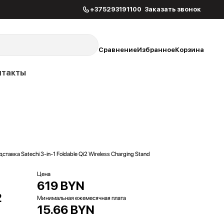
+375293191100
Заказать звонок
Сравнение
Избранное
Корзина
нтакты
авка Satechi 3-in-1 Foldable Qi2 Wireless Charging Stand
Цена
619 BYN
2
Минимальная ежемесячная плата
15.66 BYN