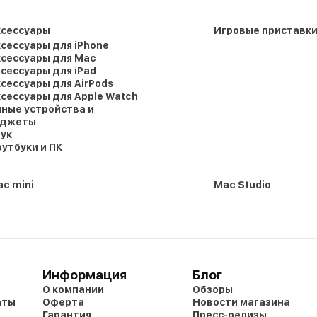
ксессуары
Игровые приставк
сессуары для iPhone
сессуары для Mac
сессуары для iPad
сессуары для AirPods
сессуары для Apple Watch
ные устройства и
аджеты
ук
утбуки и ПК
c mini
Mac Studio
Информация
Блог
О компании
Обзоры
аты
Оферта
Новости магазина
Гарантия
Пресс-релизы