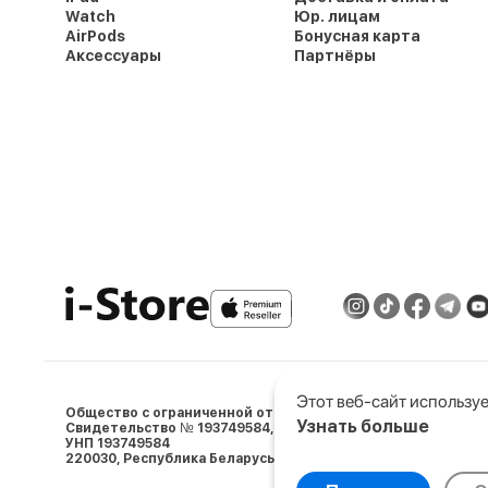
Watch
Юр. лицам
AirPods
Бонусная карта
Аксессуары
Партнёры
Этот веб-сайт используе
Общество с ограниченной ответственностью «АйСтор Пл
Узнать больше
Свидетельство № 193749584, выдано 05.03.2024 Минским 
УНП 193749584
Выберите настройки co
220030, Республика Беларусь, г. Минcк, ул. Ленина, д.5, пом. 
Минимальные
Анали