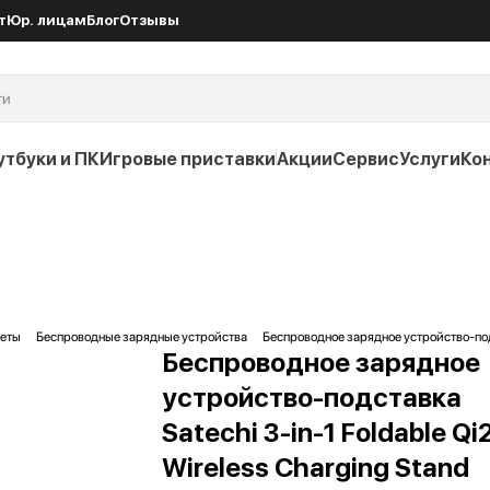
т
Юр. лицам
Блог
Отзывы
утбуки и ПК
Игровые приставки
Акции
Сервис
Услуги
Ко
жеты
Беспроводные зарядные устройства
Беспроводное зарядное устройство-подст
Беспроводное зарядное
устройство-подставка
Satechi 3-in-1 Foldable Qi
Wireless Charging Stand