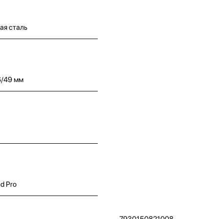
я сталь
6/49 мм
d Pro
7930150821008