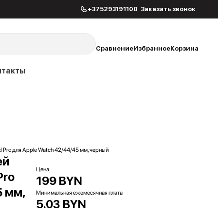
+375293191100
Заказать звонок
Сравнение
Избранное
Корзина
нтакты
 Pro для Apple Watch 42/44/45 мм, черный
ей
Цена
Pro
199 BYN
5 мм,
Минимальная ежемесячная плата
5.03 BYN