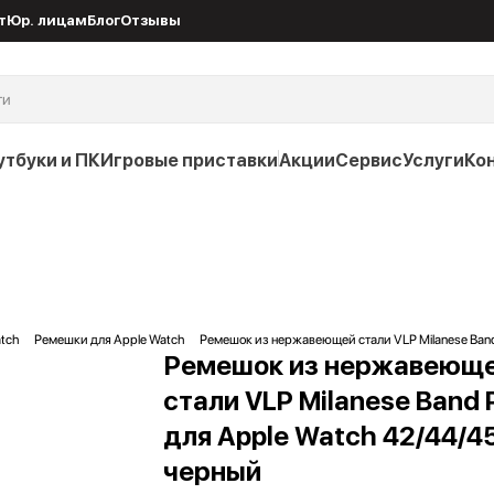
т
Юр. лицам
Блог
Отзывы
утбуки и ПК
Игровые приставки
Акции
Сервис
Услуги
Ко
tch
Ремешки для Apple Watch
Ремешок из нержавеющей стали VLP Milanese Band
Ремешок из нержавеющ
стали VLP Milanese Band 
для Apple Watch 42/44/4
черный