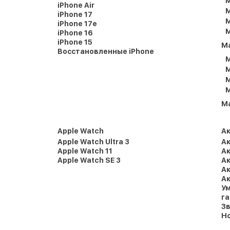
M
iPhone Air
M
iPhone 17
M
iPhone 17e
M
iPhone 16
iPhone 15
M
Восстановленные iPhone
M
M
M
M
M
Apple Watch
А
Apple Watch Ultra 3
Ак
Apple Watch 11
Ак
Apple Watch SE 3
Ак
Ак
Ак
Ум
г
Зв
Но