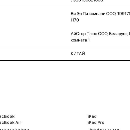
Ви Эл Пи компани ООО, 19917
Н70
АйСтор Плюс ООО, Беларусь, Це
комната 1
КИТАЙ
acBook
iPad
cBook Air
iPad Pro