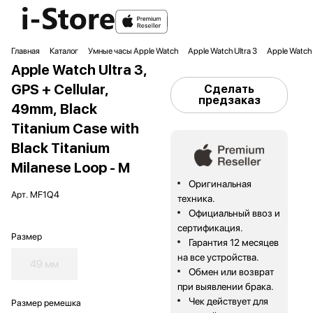
Главная
Каталог
Умные часы Apple Watch
Apple Watch Ultra 3
Apple Watch U
Apple Watch Ultra 3,
GPS + Cellular,
Сделать
предзаказ
49mm, Black
Titanium Case with
Black Titanium
Milanese Loop - M
Оригинальная
Арт.
MF1Q4
техника.
Официальный ввоз и
сертификация.
Размер
Гарантия 12 месяцев
на все устройства.
49 мм
Обмен или возврат
при выявлении брака.
Чек действует для
Размер ремешка