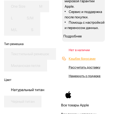
мировой гарантии
One Size
M
Apple.
Сервис и поддержка
после покупки.
L
S/M
Помощь с настройкой
и переносом данных.
M/L
S
Подробнее
Тип ремешка
Нет в наличии
Текстильный ремешок
Кэшбэк бонусами
Миланская петля
Рассчитать доставку
Намекнуть о подарке
Цвет
Натуральный титан
Черный титан
Все товары Apple