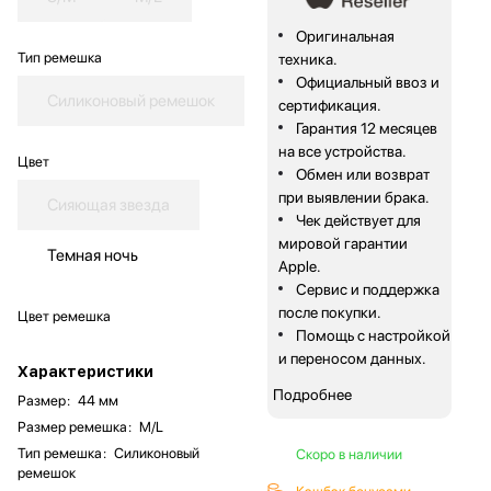
Оригинальная
Тип ремешка
техника.
Официальный ввоз и
Силиконовый ремешок
сертификация.
Гарантия 12 месяцев
на все устройства.
Цвет
Обмен или возврат
при выявлении брака.
Сияющая звезда
Чек действует для
мировой гарантии
Темная ночь
Apple.
Сервис и поддержка
после покупки.
Цвет ремешка
Помощь с настройкой
и переносом данных.
Характеристики
Подробнее
Размер
:
44 мм
Размер ремешка
:
M/L
Тип ремешка
:
Силиконовый
Скоро в наличии
ремешок