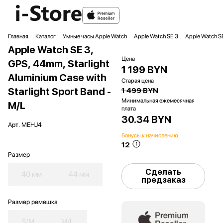
Главная
Каталог
Умные часы Apple Watch
Apple Watch SE 3
Apple Watch SE
Apple Watch SE 3,
Цена
GPS, 44mm, Starlight
1 199 BYN
Aluminium Case with
Старая цена
Starlight Sport Band -
1 499 BYN
Минимальная ежемесячная
M/L
плата
30.34 BYN
Арт.
MEHJ4
Бонусы к начислению:
12
Размер
Сделать
40 мм
44 мм
предзаказ
Размер ремешка
S/M
M/L