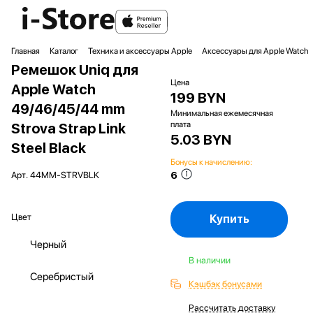
Главная
Каталог
Техника и аксессуары Apple
Аксессуары для Apple Watch
Ремешок Uniq для
Цена
Apple Watch
199 BYN
49/46/45/44 mm
Минимальная ежемесячная
плата
Strova Strap Link
5.03 BYN
Steel Black
Бонусы к начислению:
6
Арт.
44MM-STRVBLK
Цвет
Купить
Черный
В наличии
Серебристый
Кэшбэк бонусами
Рассчитать доставку