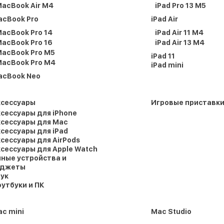
acBook Air M4
iPad Pro 13 M5
acBook Pro
iPad Air
acBook Pro 14
iPad Air 11 M4
acBook Pro 16
iPad Air 13 M4
acBook Pro M5
iPad 11
acBook Pro M4
iPad mini
acBook Neo
ксессуары
Игровые приставк
сессуары для iPhone
сессуары для Mac
сессуары для iPad
сессуары для AirPods
сессуары для Apple Watch
ные устройства и
аджеты
ук
утбуки и ПК
c mini
Mac Studio