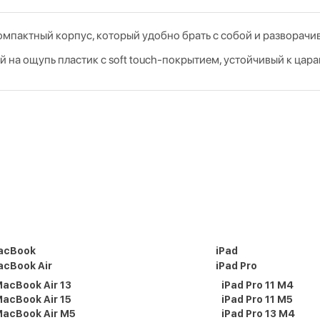
омпактный корпус, который удобно брать с собой и разворачив
ый на ощупь пластик с soft touch‑покрытием, устойчивый к ца
acBook
iPad
cBook Air
iPad Pro
acBook Air 13
iPad Pro 11 M4
acBook Air 15
iPad Pro 11 M5
acBook Air M5
iPad Pro 13 M4