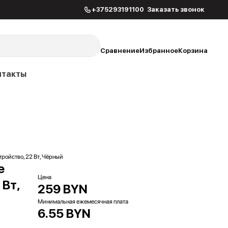
+375293191100
Заказать звонок
Сравнение
Избранное
Корзина
нтакты
ойство, 22 Вт, Чёрный
е
Цена
 Вт,
259 BYN
Минимальная ежемесячная плата
6.55 BYN