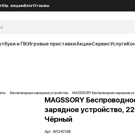
т
Юр. лицам
Блог
Отзывы
утбуки и ПК
Игровые приставки
Акции
Сервис
Услуги
Ко
жеты
Беспроводные зарядные устройства
MAGSSORY Беспроводное зарядное устр
MAGSSORY Беспроводно
зарядное устройство, 22
Чёрный
Арт.
WCH014B