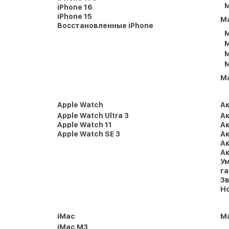
M
iPhone 16
iPhone 15
M
Восстановленные iPhone
M
M
M
M
M
Apple Watch
А
Apple Watch Ultra 3
Ак
Apple Watch 11
Ак
Apple Watch SE 3
Ак
Ак
Ак
Ум
г
Зв
Но
iMac
Ma
iMac M3