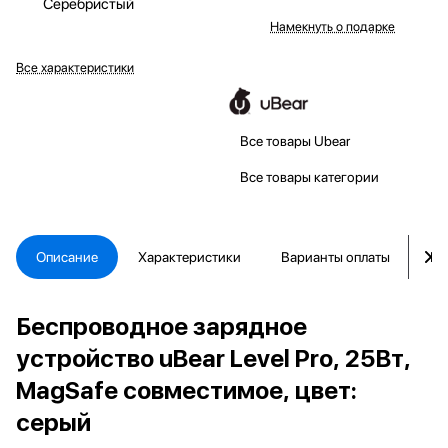
Серебристый
Намекнуть о подарке
Все характеристики
Все товары Ubear
Все товары категории
Описание
Характеристики
Варианты оплаты
Ка
Беспроводное зарядное
устройство uBear Level Pro, 25Вт,
MagSafe совместимое, цвет:
серый