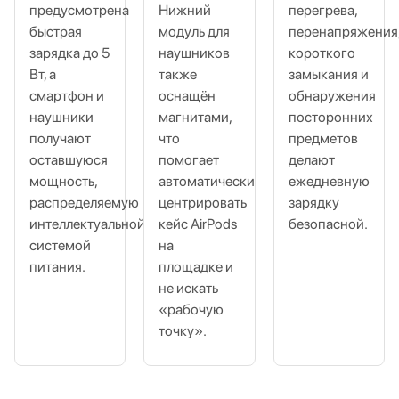
предусмотрена
Нижний
перегрева,
быстрая
модуль для
перенапряжения
зарядка до 5
наушников
короткого
Вт, а
также
замыкания и
смартфон и
оснащён
обнаружения
наушники
магнитами,
посторонних
получают
что
предметов
оставшуюся
помогает
делают
мощность,
автоматически
ежедневную
распределяемую
центрировать
зарядку
интеллектуальной
кейс AirPods
безопасной.
системой
на
питания.
площадке и
не искать
«рабочую
точку».