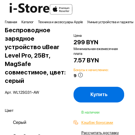
Главная
Каталог
Техника и аксессуары Apple
Умные устройства и гаджеты
Беспроводное
Цена
зарядное
299 BYN
устройство uBear
Минимальная ежемесячная
плата
Level Pro, 25Вт,
7.57 BYN
MagSafe
Бонусы к начислению:
совместимое, цвет:
9
серый
Арт.
WL12SG31-AW
Купить
Цвет
В наличии
Серый
Кэшбэк бонусами
Рассчитать доставку