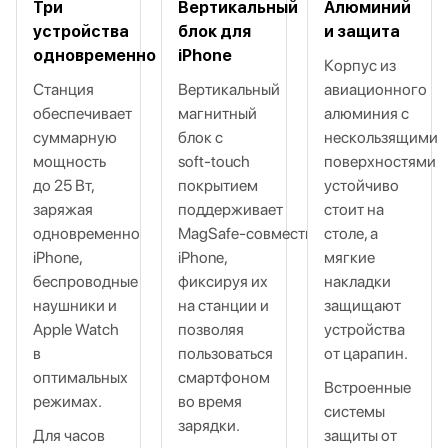
Три
Вертикальный
Алюминий
устройства
блок для
и защита
одновременно
iPhone
Корпус из
Станция
Вертикальный
авиационного
обеспечивает
магнитный
алюминия с
суммарную
блок с
нескользящими
мощность
soft‑touch
поверхностями
до 25 Вт,
покрытием
устойчиво
заряжая
поддерживает
стоит на
одновременно
MagSafe‑совместимые
столе, а
iPhone,
iPhone,
мягкие
беспроводные
фиксируя их
накладки
наушники и
на станции и
защищают
Apple Watch
позволяя
устройства
в
пользоваться
от царапин.
оптимальных
смартфоном
Встроенные
режимах.
во время
системы
зарядки.
Для часов
защиты от