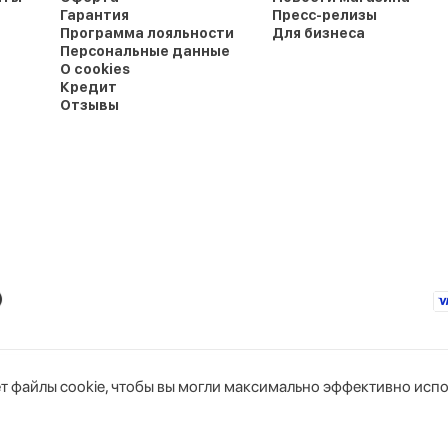
Гарантия
Пресс-релизы
Программа лояльности
Для бизнеса
Персональные данные
О cookies
Кредит
Отзывы
т файлы cookie, чтобы вы могли максимально эффективно испо
юс»
Интернет-магазин
горисполкомом
Тел. бухгалтерии: +375 44 766-89-44
Тел. интернет-магазина: +375 29 319-11-00
okie
3Н, комн. 1
Дата регистрации в Торговом реестре Республик