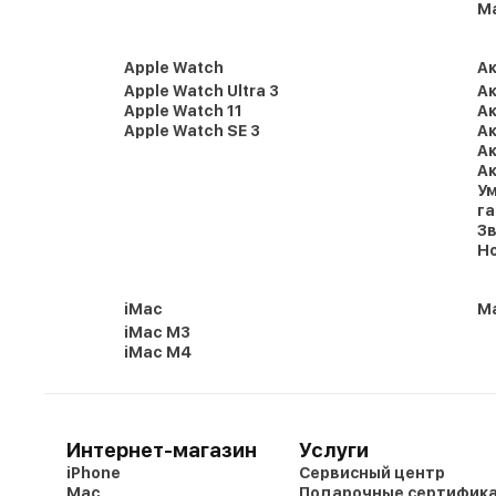
M
Apple Watch
А
Apple Watch Ultra 3
Ак
Apple Watch 11
Ак
Apple Watch SE 3
Ак
Ак
Ак
Ум
г
Зв
Но
iMac
Ma
iMac M3
iMac M4
Интернет-магазин
Услуги
iPhone
Сервисный центр
Mac
Подарочные сертифик