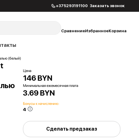
+375293191100
Заказать звонок
Сравнение
Избранное
Корзина
нтакты
алью (белый)
t
Цена
146 BYN
алью
Минимальная ежемесячная плата
3.69 BYN
Бонусы к начислению:
4
Сделать предзаказ