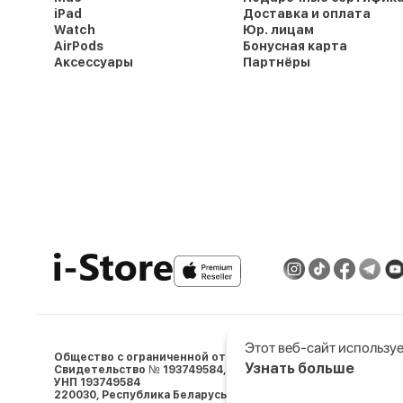
iPad
Доставка и оплата
Watch
Юр. лицам
AirPods
Бонусная карта
Аксессуары
Партнёры
Этот веб-сайт используе
Общество с ограниченной ответственностью «АйСтор Пл
Узнать больше
Свидетельство № 193749584, выдано 05.03.2024 Минским 
УНП 193749584
Выберите настройки co
220030, Республика Беларусь, г. Минcк, ул. Ленина, д.5, пом. 