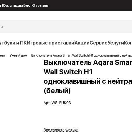
т
Юр. лицам
Блог
Отзывы
утбуки и ПК
Игровые приставки
Акции
Сервис
Услуги
Ко
жеты
Умный дом
Выключатель Aqara Smart Wall Switch H1 одноклавишный с нейтр
Выключатель Aqara Smar
Wall Switch H1
одноклавишный с нейтр
(белый)
Арт.
WS-EUK03
Все характеристики