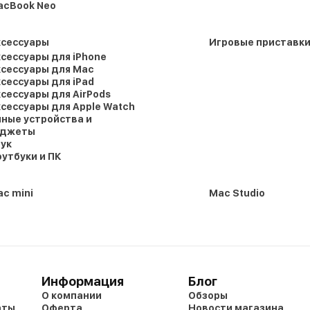
acBook Neo
ксессуары
Игровые приставк
сессуары для iPhone
сессуары для Mac
сессуары для iPad
сессуары для AirPods
сессуары для Apple Watch
ные устройства и
аджеты
ук
утбуки и ПК
c mini
Mac Studio
Информация
Блог
О компании
Обзоры
аты
Оферта
Новости магазина