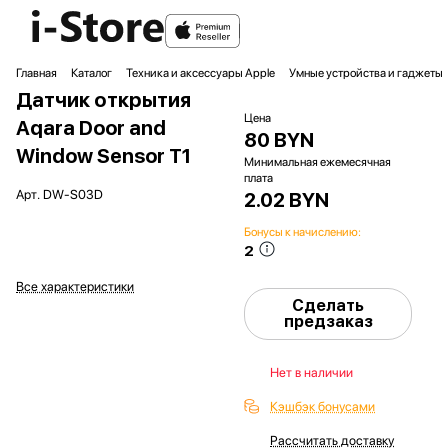
Главная
Каталог
Техника и аксессуары Apple
Умные устройства и гаджеты
Датчик открытия
Цена
Aqara Door and
80 BYN
Window Sensor T1
Минимальная ежемесячная
плата
Арт.
DW-S03D
2.02 BYN
Бонусы к начислению:
2
Все характеристики
Сделать
предзаказ
Нет в наличии
Кэшбэк бонусами
Рассчитать доставку