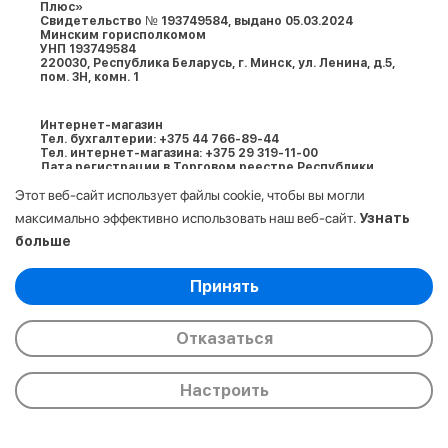
Плюс»
Свидетельство № 193749584, выдано 05.03.2024
Минским горисполкомом
УНП 193749584
220030, Республика Беларусь, г. Минcк, ул. Ленина, д.5,
пом. 3Н, комн. 1
Интернет-магазин
Тел. бухгалтерии: +375 44 766-89-44
Тел. интернет-магазина: +375 29 319-11-00
Дата регистрации в Торговом реестре Республики
Беларусь: 05.03.2024
Этот веб-сайт использует файлы cookie, чтобы вы могли
Разработка сайта - New IT
максимально эффективно использовать наш веб-сайт.
Узнать
Настройка cookies
больше
Выберите настройки cookie
Принять
Минимальные
Аналитические/Функциональные
Отказаться
© 2009-2026. ООО «АйСтор Плюс» УНП:
Настроить
193749584. Все права защищены.
Главная
Каталог
Корзина
Избранные
Сравнение