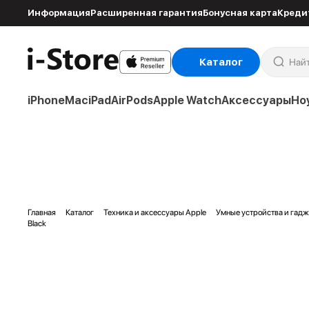
Информация
Расширенная гарантия
Бонусная карта
Креди
Каталог
iPhone
Mac
iPad
AirPods
Apple Watch
Аксессуары
Но
Главная
Каталог
Техника и аксессуары Apple
Умные устройства и гад
Black