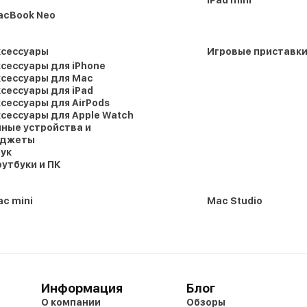
acBook Neo
ксессуары
Игровые приставк
сессуары для iPhone
сессуары для Mac
сессуары для iPad
сессуары для AirPods
сессуары для Apple Watch
ные устройства и
аджеты
ук
утбуки и ПК
c mini
Mac Studio
Информация
Блог
О компании
Обзоры