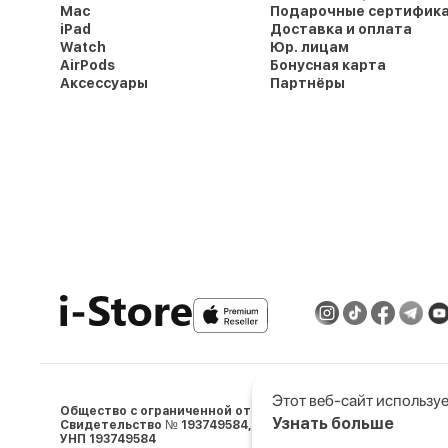
Mac
Подарочные сертифик
iPad
Доставка и оплата
Watch
Юр. лицам
AirPods
Бонусная карта
Аксессуары
Партнёры
Этот веб-сайт используе
Общество с ограниченной ответственностью «АйСтор Пл
Узнать больше
Свидетельство № 193749584, выдано 05.03.2024 Минским 
УНП 193749584
Выберите настройки co