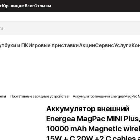
т
Юр. лицам
Блог
Отзывы
утбуки и ПК
Игровые приставки
Акции
Сервис
Услуги
Ко
жеты
Портативные зарядные устройства
Аккумулятор внешний Energea MagPac MIN
Аккумулятор внешний
Energea MagPac MINI Plus
10000 mAh Magnetic wire
15W + С 20W +2 C cables 