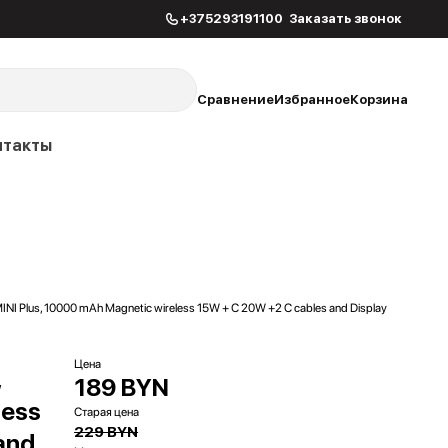
+375293191100
Заказать звонок
Сравнение
Избранное
Корзина
нтакты
I Plus, 10000 mAh Magnetic wireless 15W + С 20W +2 C cables and Display
Цена
,
189 BYN
less
Старая цена
229 BYN
and