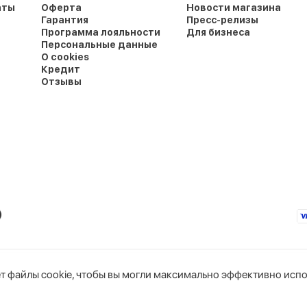
аты
Оферта
Новости магазина
Гарантия
Пресс-релизы
Программа лояльности
Для бизнеса
Персональные данные
О cookies
Кредит
Отзывы
т файлы cookie, чтобы вы могли максимально эффективно испо
юс»
Интернет-магазин
горисполкомом
Тел. бухгалтерии: +375 44 766-89-44
Тел. интернет-магазина: +375 29 319-11-00
okie