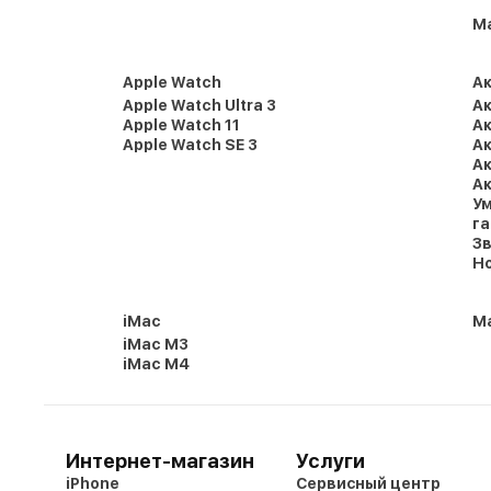
M
Apple Watch
А
Apple Watch Ultra 3
Ак
Apple Watch 11
Ак
Apple Watch SE 3
Ак
Ак
Ак
Ум
г
Зв
Но
iMac
Ma
iMac M3
iMac M4
Интернет-магазин
Услуги
iPhone
Сервисный центр