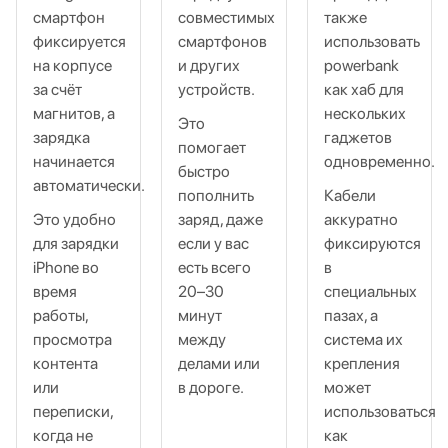
смартфон
совместимых
также
фиксируется
смартфонов
использовать
на корпусе
и других
powerbank
за счёт
устройств.
как хаб для
магнитов, а
нескольких
Это
зарядка
гаджетов
помогает
начинается
одновременно.
быстро
автоматически.
пополнить
Кабели
Это удобно
заряд, даже
аккуратно
для зарядки
если у вас
фиксируются
iPhone во
есть всего
в
время
20–30
специальных
работы,
минут
пазах, а
просмотра
между
система их
контента
делами или
крепления
или
в дороге.
может
переписки,
использоваться
когда не
как