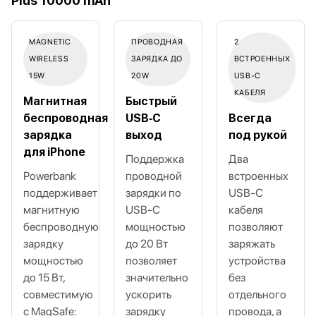
Plus 10000 mAh
MAGNETIC
ПРОВОДНАЯ
2
WIRELESS
ЗАРЯДКА ДО
ВСТРОЕННЫХ
15W
20W
USB‑C
КАБЕЛЯ
Магнитная
Быстрый
беспроводная
USB‑C
Всегда
зарядка
выход
под рукой
для iPhone
Поддержка
Два
Powerbank
проводной
встроенных
поддерживает
зарядки по
USB‑C
магнитную
USB‑C
кабеля
беспроводную
мощностью
позволяют
зарядку
до 20 Вт
заряжать
мощностью
позволяет
устройства
до 15 Вт,
значительно
без
совместимую
ускорить
отдельного
с MagSafe:
зарядку
провода, а