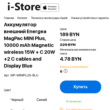
Главная
Каталог
Техника и аксессуары Apple
Умные устройства и гаджеты
Аккумулятор
Цена
внешний Energea
189 BYN
MagPac MINI Plus,
Старая цена
10000 mAh Magnetic
229 BYN
Минимальная ежемесячная
wireless 15W + С 20W
плата
+2 C cables and
4.78 BYN
Display Blue
Бонусы к начислению:
6
Арт.
MP-MINIPLUS-BLU
Купить
Цвет
Черный
Синий
В наличии
Кэшбэк бонусами