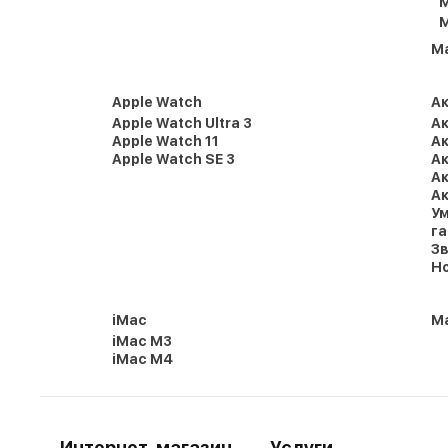
M
M
M
Apple Watch
А
Apple Watch Ultra 3
Ак
Apple Watch 11
Ак
Apple Watch SE 3
Ак
Ак
Ак
Ум
г
Зв
Но
iMac
Ma
iMac M3
iMac M4
Интернет-магазин
Услуги