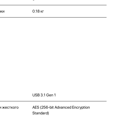
вки
0.18 кг
USB 3.1 Gen 1
и жесткого
AES (256-bit Advanced Encryption
Standard)