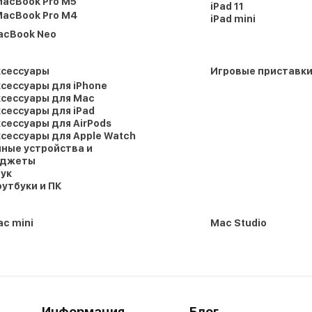
acBook Pro M5
iPad 11
acBook Pro M4
iPad mini
acBook Neo
ксессуары
Игровые приставк
сессуары для iPhone
сессуары для Mac
сессуары для iPad
сессуары для AirPods
сессуары для Apple Watch
ные устройства и
аджеты
ук
утбуки и ПК
c mini
Mac Studio
Информация
Блог