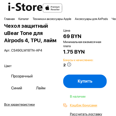
Главная
Каталог
Техника и аксессуары Apple
Аксессуары для AirPods
Че
Чехол защитный
Цена
uBear Tone для
69 BYN
Airpods 4, TPU, лайм
Минимальная ежемесячная
плата
Арт.
CS490LM18TN-AP4
1.75 BYN
Бонусы к начислению:
2
Цвет
Прозрачный
Купить
Синий
Лайм
В наличии
Все характеристики
Кэшбэк бонусами
Рассчитать доставку