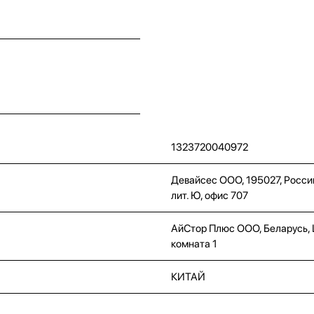
1323720040972
Девайсес ООО, 195027, Россий
лит. Ю, офис 707
АйСтор Плюс ООО, Беларусь, Це
комната 1
КИТАЙ