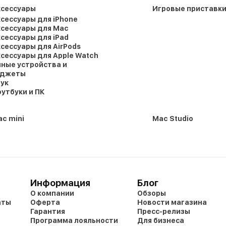
ксессуары
Игровые приставк
сессуары для iPhone
сессуары для Mac
сессуары для iPad
сессуары для AirPods
сессуары для Apple Watch
ные устройства и
аджеты
ук
утбуки и ПК
c mini
Mac Studio
Информация
Блог
О компании
Обзоры
аты
Оферта
Новости магазина
Гарантия
Пресс-релизы
Программа лояльности
Для бизнеса