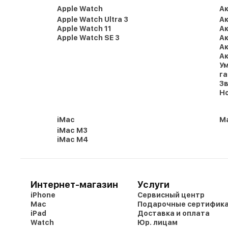
Apple Watch
А
Apple Watch Ultra 3
Ак
Apple Watch 11
Ак
Apple Watch SE 3
Ак
Ак
Ак
Ум
г
Зв
Но
iMac
Ma
iMac M3
iMac M4
Интернет-магазин
Услуги
iPhone
Сервисный центр
Mac
Подарочные сертифик
iPad
Доставка и оплата
Watch
Юр. лицам