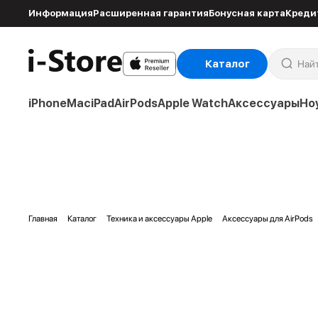
Информация
Расширенная гарантия
Бонусная карта
Креди
Каталог
iPhone
Mac
iPad
AirPods
Apple Watch
Аксессуары
Но
Главная
Каталог
Техника и аксессуары Apple
Аксессуары для AirPods