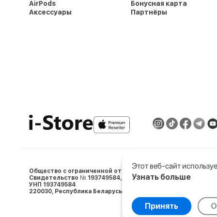
AirPods
Бонусная карта
Аксессуары
Партнёры
Этот веб-сайт используе
Общество с ограниченной ответственностью «АйСтор Пл
Узнать больше
Свидетельство № 193749584, выдано 05.03.2024 Минским 
УНП 193749584
Выберите настройки co
220030, Республика Беларусь, г. Минcк, ул. Ленина, д.5, пом. 
Минимальные
Анали
Принять
О
© 2009