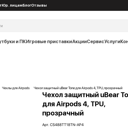
т
Юр. лицам
Блог
Отзывы
утбуки и ПК
Игровые приставки
Акции
Сервис
Услуги
Ко
Чехлы для Airpods
Чехол защитный uBear Tone для Airpods 4, TPU, прозрачный
Чехол защитный uBear T
для Airpods 4, TPU,
прозрачный
Арт.
CS488TT18TN-AP4