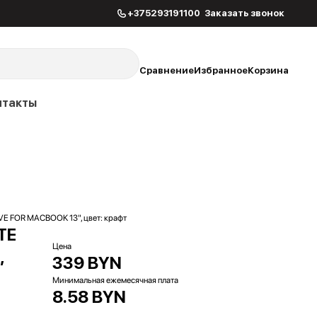
+375293191100
Заказать звонок
Сравнение
Избранное
Корзина
нтакты
E FOR MACBOOK 13", цвет: крафт
TE
Цена
,
339 BYN
Минимальная ежемесячная плата
8.58 BYN