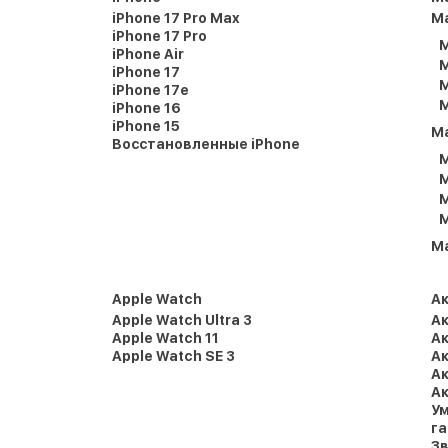
iPhone 17 Pro Max
Ma
iPhone 17 Pro
M
iPhone Air
M
iPhone 17
M
iPhone 17e
M
iPhone 16
iPhone 15
M
Восстановленные iPhone
M
M
M
M
M
Apple Watch
А
Apple Watch Ultra 3
Ак
Apple Watch 11
Ак
Apple Watch SE 3
Ак
Ак
Ак
Ум
г
Зв