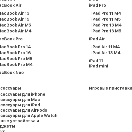
cBook Air
iPad Pro
acBook Air 13
iPad Pro 11 M4
acBook Air 15
iPad Pro 11 M5
acBook Air M5
iPad Pro 13 M4
acBook Air M4
iPad Pro 13 M5
acBook Pro
iPad Air
acBook Pro 14
iPad Air 11 M4
acBook Pro 16
iPad Air 13 M4
acBook Pro M5
iPad 11
acBook Pro M4
iPad mini
acBook Neo
ксессуары
Игровые приставк
сессуары для iPhone
сессуары для Mac
сессуары для iPad
сессуары для AirPods
сессуары для Apple Watch
ные устройства и
аджеты
ук