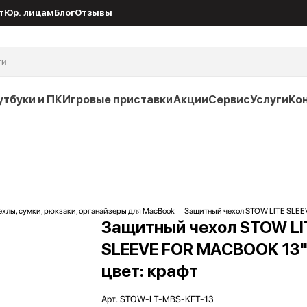
т
Юр. лицам
Блог
Отзывы
утбуки и ПК
Игровые приставки
Акции
Сервис
Услуги
Ко
ехлы, сумки, рюкзаки, органайзеры для MacBook
Защитный чехол STOW LITE SLEEV
Защитный чехол STOW LI
SLEEVE FOR MACBOOK 13"
цвет: крафт
Арт.
STOW-LT-MBS-KFT-13