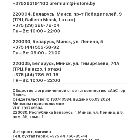
+375293191100
premium@i-store.by
220004, Беларусь, Минск, пр-т Победителей, 9
(ТРЦ Galleria Minsk, 1 этаж)
+375 (29) 386-78-04
Пн – Вс: 10:00 – 22:00
220030, Беларусь, Минск, ул. Ленина, 5
+375 (44) 555-58-92
Пн – Вс: 09:00 – 21:00
220035, Беларусь, Минск, ул. Тимирязева, 74A
(ТРЦ Palazzo, 1 этаж)
+375 (44) 786-91-16
Пн – Вс: 10:00 – 22:00
Общество с ограниченной ответственностью «АйСтор
Плюс»
Свидетельство № 193749584, выдано 05.03.2024
Минским горисполкомом
УНП 193749584
220030, Республика Беларусь, г. Минcк, ул. Ленина, д.5,
пом. 3Н, комн. 1
Интернет-магазин
Тел. бухгалтерии: +375 44 766-89-44