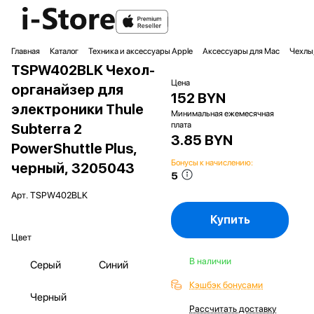
Главная
Каталог
Техника и аксессуары Apple
Аксессуары для Mac
Чехлы,
TSPW402BLK Чехол-
Цена
органайзер для
152 BYN
электроники Thule
Минимальная ежемесячная
плата
Subterra 2
3.85 BYN
PowerShuttle Plus,
Бонусы к начислению:
черный, 3205043
5
Арт.
TSPW402BLK
Купить
Цвет
В наличии
Серый
Синий
Кэшбэк бонусами
Черный
Рассчитать доставку