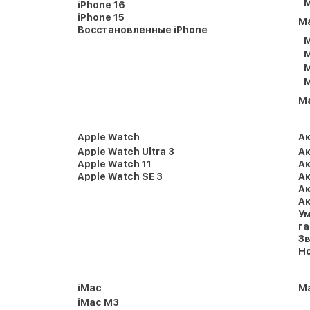
M
iPhone 16
iPhone 15
M
Восстановленные iPhone
M
M
M
M
M
Apple Watch
А
Apple Watch Ultra 3
Ак
Apple Watch 11
Ак
Apple Watch SE 3
Ак
Ак
Ак
Ум
г
Зв
Но
iMac
Ma
iMac M3