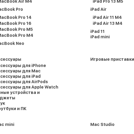
acBook Air M4
iPad Pro 13 M5
acBook Pro
iPad Air
acBook Pro 14
iPad Air 11 M4
acBook Pro 16
iPad Air 13 M4
acBook Pro M5
iPad 11
acBook Pro M4
iPad mini
acBook Neo
ксессуары
Игровые приставк
сессуары для iPhone
сессуары для Mac
сессуары для iPad
сессуары для AirPods
сессуары для Apple Watch
ные устройства и
аджеты
ук
утбуки и ПК
c mini
Mac Studio