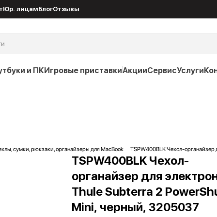
т
Юр. лицам
Блог
Отзывы
утбуки и ПК
Игровые приставки
Акции
Сервис
Услуги
Ко
ехлы, сумки, рюкзаки, органайзеры для MacBook
TSPW400BLK Чехол-органайзер для
TSPW400BLK Чехол-
органайзер для электро
Thule Subterra 2 PowerSh
Mini, черный, 3205037