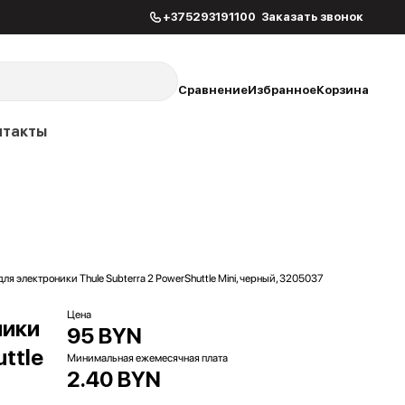
+375293191100
Заказать звонок
Сравнение
Избранное
Корзина
нтакты
 электроники Thule Subterra 2 PowerShuttle Mini, черный, 3205037
Цена
ники
95 BYN
uttle
Минимальная ежемесячная плата
2.40 BYN