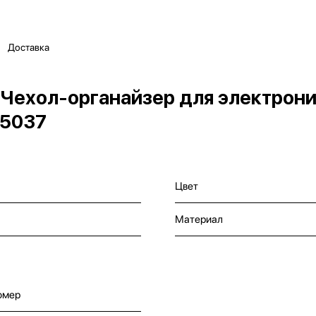
Доставка
ехол-органайзер для электроники
05037
Цвет
Материал
омер