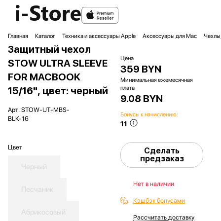
Главная
Каталог
Техника и аксессуары Apple
Аксессуары для Mac
Чехлы,
Защитный чехол
Цена
STOW ULTRA SLEEVE
359 BYN
FOR MACBOOK
Минимальная ежемесячная
плата
15/16", цвет: черный
9.08 BYN
Арт.
STOW-UT-MBS-
Бонусы к начислению:
BLK-16
11
Цвет
Сделать
предзаказ
Черный
Нет в наличии
Песчаник
Кэшбэк бонусами
Абрикосовый
Рассчитать доставку