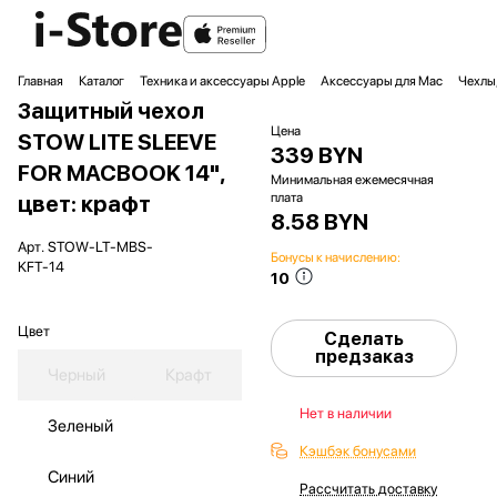
Главная
Каталог
Техника и аксессуары Apple
Аксессуары для Mac
Чехлы,
Защитный чехол
Цена
STOW LITE SLEEVE
339 BYN
FOR MACBOOK 14",
Минимальная ежемесячная
плата
цвет: крафт
8.58 BYN
Арт.
STOW-LT-MBS-
Бонусы к начислению:
KFT-14
10
Цвет
Сделать
предзаказ
Черный
Крафт
Нет в наличии
Зеленый
Кэшбэк бонусами
Синий
Рассчитать доставку