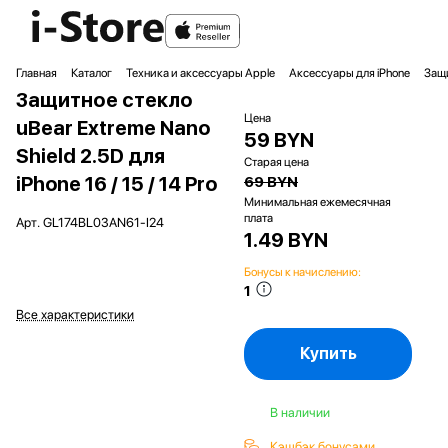
Главная
Каталог
Техника и аксессуары Apple
Аксессуары для iPhone
Защи
Защитное стекло
Цена
uBear Extreme Nano
59 BYN
Shield 2.5D для
Старая цена
iPhone 16 / 15 / 14 Pro
69 BYN
Минимальная ежемесячная
плата
Арт.
GL174BL03AN61-I24
1.49 BYN
Бонусы к начислению:
1
Все характеристики
Купить
В наличии
Кэшбэк бонусами