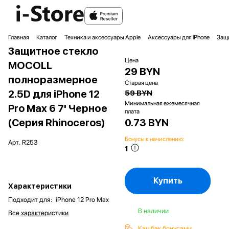
Главная
Каталог
Техника и аксессуары Apple
Аксессуары для iPhone
Защи
Защитное стекло
Цена
MOCOLL
29 BYN
полноразмерное
Старая цена
2.5D для iPhone 12
59 BYN
Минимальная ежемесячная
Pro Max 6 7' Черное
плата
(Серия Rhinoceros)
0.73 BYN
Бонусы к начислению:
Арт.
R253
1
Купить
Характеристики
Подходит для
:
iPhone 12 Pro Max
В наличии
Все характеристики
Кэшбэк бонусами