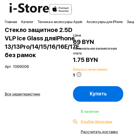
Главная
Каталог
Техника и аксессуары Apple
Аксессуары для iPhone
Защи
Стекло защитное 2.5D
Цена
VLP Ice Glass дляiPhone
69 BYN
13/13Pro/14/15/16/16E/17E,
Минимальная ежемесячная
плата
без рамок
1.75 BYN
Арт.
1069006
Бонусы к начислению:
1
Купить
Все характеристики
В наличии
Кэшбэк бонусами
Рассчитать доставку