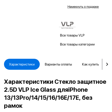
Намекнуть о подарке
Все товары VLP
Все товары категории
Характеристики
Варианты оплаты
Как купить
Д
Характеристики Стекло защитное
2.5D VLP Ice Glass дляiPhone
13/13Pro/14/15/16/16E/17E, без
рамок