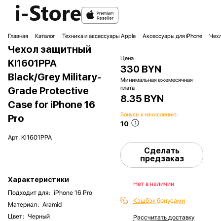
Главная
Каталог
Техника и аксессуары Apple
Аксессуары для iPhone
Чехл
Чехол защитный
Цена
KI1601PPA
330 BYN
Black/Grey Military-
Минимальная ежемесячная
плата
Grade Protective
8.35 BYN
Case for iPhone 16
Бонусы к начислению:
Pro
10
Арт.
KI1601PPA
Сделать
предзаказ
Характеристики
Нет в наличии
Подходит для
:
iPhone 16 Pro
Кэшбэк бонусами
Материал
:
Aramid
Цвет
:
Черный
Рассчитать доставку