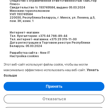
Общество с ограниченной ответственностью «АйСтор
Плюс»
Свидетельство № 193749584, выдано 05.03.2024
Минским горисполкомом
УНП 193749584
220030, Республика Беларусь, г. Минcк, ул. Ленина, д.5,
пом. 3Н, комн. 1
Интернет-магазин
Тел. бухгалтерии: +375 44 766-89-44
Тел. интернет-магазина: +375 29 319-11-00
Дата регистрации в Торговом реестре Республики
Беларусь: 05.03.2024
Разработка сайта - New IT
Настройка cookies
Этот веб-сайт использует файлы cookie, чтобы вы могли
максимально эффективно использовать наш веб-сайт.
Узнать
больше
Выберите настройки cookie
Принять
Минимальные
© 2009-2026. ООО «АйСтор Плюс» УНП:
Аналитические/Функциональные
193749584. Все права защищены.
Отказаться