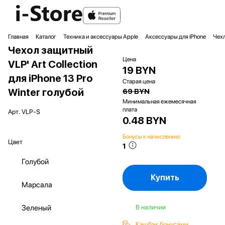
Главная
Каталог
Техника и аксессуары Apple
Аксессуары для iPhone
Чехл
Чехол защитный
Цена
VLP' Art Collection
19 BYN
для iPhone 13 Pro
Старая цена
Winter голубой
69 BYN
Минимальная ежемесячная
плата
Арт.
VLP-S
0.48 BYN
Бонусы к начислению:
Цвет
1
Голубой
Купить
Марсала
Зеленый
В наличии
Кэшбэк бонусами