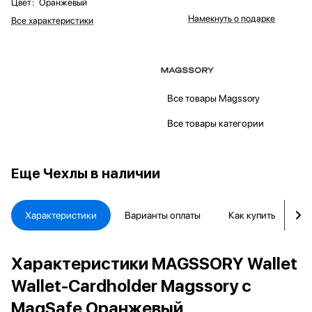
Цвет
:
Оранжевый
Намекнуть о подарке
Все характеристики
Все товары Magssory
Все товары категории
Еще
Чехлы в наличии
Характеристики
Варианты оплаты
Как купить
Д
Характеристики MAGSSORY Wallet
Wallet-Cardholder Magssory с
MagSafe Оранжевый