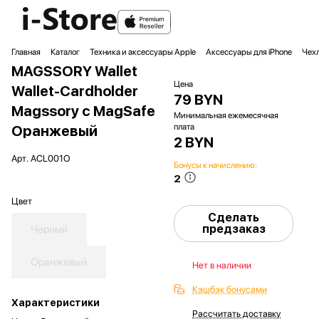
Главная
Каталог
Техника и аксессуары Apple
Аксессуары для iPhone
Чехл
MAGSSORY Wallet
Цена
Wallet-Cardholder
79 BYN
Magssory с MagSafe
Минимальная ежемесячная
плата
Оранжевый
2 BYN
Арт.
ACL001O
Бонусы к начислению:
2
Цвет
Сделать
предзаказ
Черный
Оранжевый
Нет в наличии
Кэшбэк бонусами
Характеристики
Рассчитать доставку