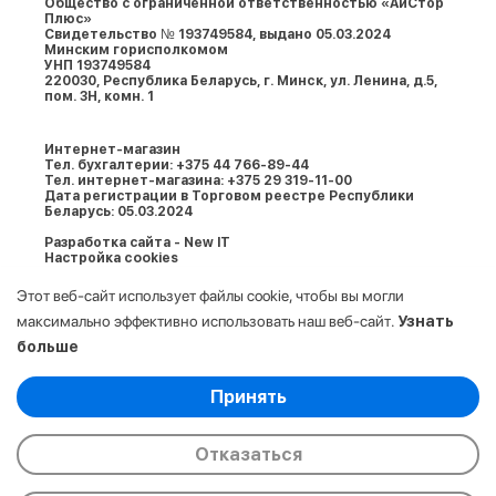
Общество с ограниченной ответственностью «АйСтор
Плюс»
Свидетельство № 193749584, выдано 05.03.2024
Минским горисполкомом
УНП 193749584
220030, Республика Беларусь, г. Минcк, ул. Ленина, д.5,
пом. 3Н, комн. 1
Интернет-магазин
Тел. бухгалтерии: +375 44 766-89-44
Тел. интернет-магазина: +375 29 319-11-00
Дата регистрации в Торговом реестре Республики
Беларусь: 05.03.2024
Разработка сайта - New IT
Настройка cookies
Этот веб-сайт использует файлы cookie, чтобы вы могли
максимально эффективно использовать наш веб-сайт.
Узнать
больше
Выберите настройки cookie
Принять
Минимальные
© 2009-2026. ООО «АйСтор Плюс» УНП:
Аналитические/Функциональные
193749584. Все права защищены.
Отказаться