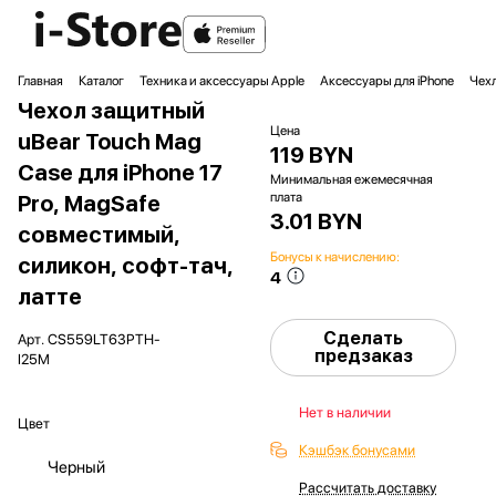
Главная
Каталог
Техника и аксессуары Apple
Аксессуары для iPhone
Чехл
Чехол защитный
Цена
uBear Touch Mag
119 BYN
Case для iPhone 17
Минимальная ежемесячная
плата
Pro, MagSafe
3.01 BYN
совместимый,
Бонусы к начислению:
силикон, софт-тач,
4
латте
Сделать
Арт.
CS559LT63PTH-
предзаказ
I25M
Нет в наличии
Цвет
Кэшбэк бонусами
Черный
Рассчитать доставку