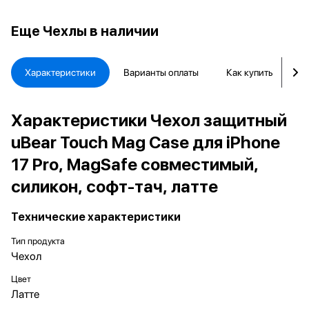
Еще
Чехлы в наличии
Характеристики
Варианты оплаты
Как купить
Д
Характеристики Чехол защитный
uBear Touch Mag Case для iPhone
17 Pro, MagSafe совместимый,
силикон, софт-тач, латте
Технические характеристики
Тип продукта
Чехол
Цвет
Латте