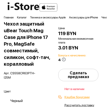
Главная
Каталог
Техника и аксессуары Apple
Аксессуары для iPhone
Чехл
Чехол защитный
Цена
uBear Touch Mag
119 BYN
Case для iPhone 17
Минимальная ежемесячная
плата
Pro, MagSafe
3.01 BYN
совместимый,
Бонусы к начислению:
силикон, софт-тач,
4
коралловый
Сделать
Арт.
CS558CR63PTH-
предзаказ
I25M
Нет в наличии
Цвет
Кэшбэк бонусами
Черный
Рассчитать доставку