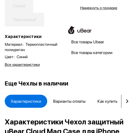
Синий
Намекнуть о подарке
Оранжевый
Характеристики
Все товары Ubear
Материал
:
Термопластичный
полиуретан
Все товары категории
Цвет
:
Синий
Все характеристики
Еще
Чехлы в наличии
Характеристики
Варианты оплаты
Как купить
Д
Характеристики Чехол защитный
uBear Cloud Mag Case для iPhone