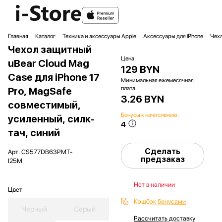
Главная
Каталог
Техника и аксессуары Apple
Аксессуары для iPhone
Чехл
Чехол защитный
Цена
uBear Cloud Mag
129 BYN
Case для iPhone 17
Минимальная ежемесячная
плата
Pro, MagSafe
3.26 BYN
совместимый,
Бонусы к начислению:
усиленный, силк-
4
тач, синий
Сделать
Арт.
CS577DB63PMT-
предзаказ
I25M
Нет в наличии
Цвет
Кэшбэк бонусами
Черный
Серый
Рассчитать доставку