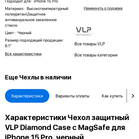
Подходит для
:
iPhone 15 Pro
Намекнуть о подарке
Материал
:
Высокотемпературный
полиуретан\Защитное
антивандальное закаленное
стекло
Цвет
:
Черный
Размер подходящей продукции
:
Все товары VLP
6.1"
Все характеристики
Все товары категории
Еще
Чехлы в наличии
Характеристики
Варианты оплаты
Как купить
Д
Характеристики Чехол защитный
VLP Diamond Case с MagSafe для
iPhone 15 Pro, черный