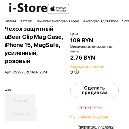
Главная
Каталог
Техника и аксессуары Apple
Аксессуары для iPhone
Чехл
Чехол защитный
Цена
uBear Clip Mag Case,
109 BYN
iPhone 15, MagSafe,
Минимальная ежемесячная
плата
усиленный,
2.76 BYN
розовый
Бонусы к начислению:
3
Арт.
CS297LR61RG-I23M
Сделать
Цвет
предзаказ
Черный
Нет в наличии
Розовый
Кэшбэк бонусами
Рассчитать доставку