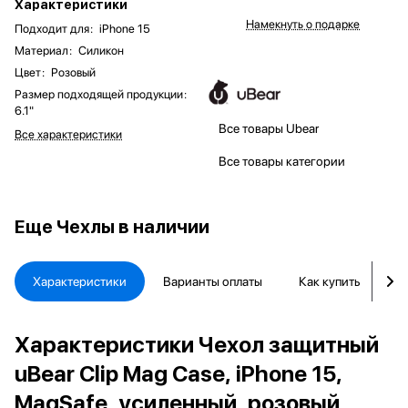
Характеристики
Намекнуть о подарке
Подходит для
:
iPhone 15
Материал
:
Силикон
Цвет
:
Розовый
Размер подходящей продукции
:
6.1"
Все товары Ubear
Все характеристики
Все товары категории
Еще
Чехлы в наличии
Характеристики
Варианты оплаты
Как купить
Д
Характеристики Чехол защитный
uBear Clip Mag Case, iPhone 15,
MagSafe, усиленный, розовый