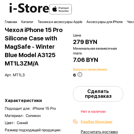
Главная
Каталог
Техника и аксессуары Apple
Аксессуары для iPhone
Чехл
Чехол iPhone 15 Pro
Цена
Silicone Case with
279 BYN
MagSafe - Winter
Минимальная ежемесячная
плата
Blue Model A3125
7.06 BYN
MT1L3ZM/A
Бонусы к начислению:
6
Арт.
MT1L3
Сделать
предзаказ
Характеристики
Подходит для
:
iPhone 15 Pro
Нет в наличии
Материал
:
Силикон
Кэшбэк бонусами
Цвет
:
Синий
Размер подходящей продукции
:
Рассчитать доставку