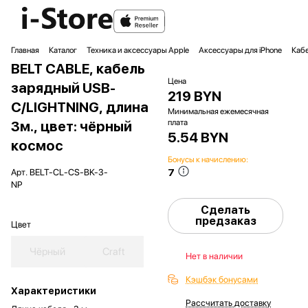
Главная
Каталог
Техника и аксессуары Apple
Аксессуары для iPhone
Кабе
BELT CABLE, кабель
Цена
зарядный USB-
219 BYN
C/LIGHTNING, длина
Минимальная ежемесячная
плата
3м., цвет: чёрный
5.54 BYN
космос
Бонусы к начислению:
7
Арт.
BELT-CL-CS-BK-3-
NP
Сделать
предзаказ
Цвет
Чёрный
Craft
Нет в наличии
Кэшбэк бонусами
Характеристики
Рассчитать доставку