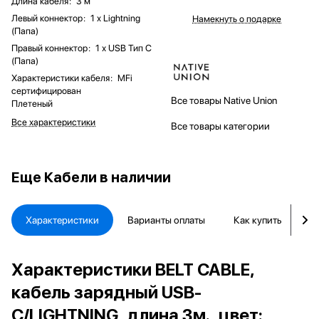
Длина кабеля
:
3 м
Левый коннектор
:
1 x Lightning
Намекнуть о подарке
(Папа)
Правый коннектор
:
1 х USB Тип C
(Папа)
Характеристики кабеля
:
MFi
cертифицирован
Все товары Native Union
Плетеный
Все характеристики
Все товары категории
Еще
Кабели в наличии
Характеристики
Варианты оплаты
Как купить
Д
Характеристики BELT CABLE,
кабель зарядный USB-
C/LIGHTNING, длина 3м., цвет: