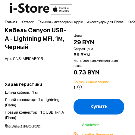
Главная
Каталог
Техника и аксессуары Apple
Аксессуары для iPhone
Кабе
Кабель Canyon USB-
Цена
A - Lightning MFI, 1м,
29 BYN
Черный
Старая цена
59 BYN
Арт.
CNS-MFICAB01B
Минимальная ежемесячная
плата
0.73 BYN
Бонусы к начислению:
Характеристики
1
Длина кабеля
:
1 м
Левый коннектор
:
1 x Lightning
(Папа)
Купить
Правый коннектор
:
1 x USB Тип A
(Папа)
В наличии
Все характеристики
Кэшбэк бонусами