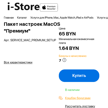
Главная
Каталог
Услуги для iPhone, Mac, Apple Watch, iPad и AirPods
Услуги 
Пакет настроек MacOS
Цена
"Премиум"
65 BYN
Минимальная ежемесячная
Арт.
SERVICE_MAC_PREMIUM_SETUP
плата
1.64 BYN
Бонусы к начислению:
7
Все характеристики
Купить
В наличии
Кэшбэк бонусами
Рассчитать доставку