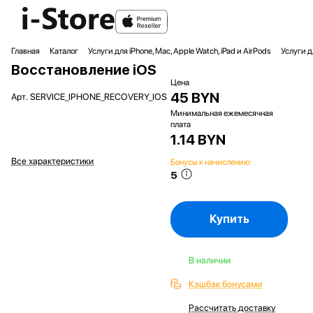
Главная
Каталог
Услуги для iPhone, Mac, Apple Watch, iPad и AirPods
Услуги д
Восстановление iOS
Цена
45 BYN
Арт.
SERVICE_IPHONE_RECOVERY_IOS
Минимальная ежемесячная
плата
1.14 BYN
Все характеристики
Бонусы к начислению:
5
Купить
В наличии
Кэшбэк бонусами
Рассчитать доставку