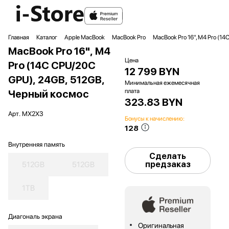
Главная
Каталог
Apple MacBook
MacBook Pro
MacBook Pro 16", M4 Pro (1
MacBook Pro 16", M4
Цена
Pro (14C CPU/20C
12 799 BYN
GPU), 24GB, 512GB,
Минимальная ежемесячная
плата
Черный космос
323.83 BYN
Арт.
MX2X3
Бонусы к начислению:
128
Внутренняя память
Сделать
предзаказ
512GB
512GB
1TB
Диагональ экрана
Оригинальная