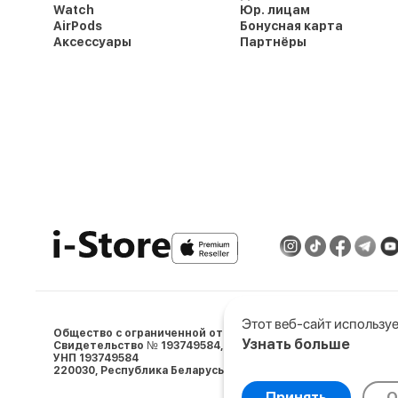
Watch
Юр. лицам
AirPods
Бонусная карта
Аксессуары
Партнёры
Этот веб-сайт используе
Общество с ограниченной ответственностью «АйСтор Пл
Узнать больше
Свидетельство № 193749584, выдано 05.03.2024 Минским 
УНП 193749584
Выберите настройки co
220030, Республика Беларусь, г. Минcк, ул. Ленина, д.5, пом. 
Минимальные
Анали
Принять
О