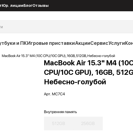
т
Юр. лицам
Блог
Отзывы
утбуки и ПК
Игровые приставки
Акции
Сервис
Услуги
Ко
MacBook Air 15.3" M4 (10C CPU/10C GPU), 16GB, 512GB, Небесно-голубой
MacBook Air 15.3" M4 (10
CPU/10C GPU), 16GB, 512G
Небесно-голубой
Арт.
MC7C4
Внутренняя память
512GB
256GB