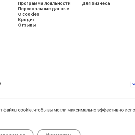
Программа лояльности
Для бизнеса
Персональные данные
О cookies
Кредит
Отзывы
т файлы cookie, чтобы вы могли максимально эффективно испо
юс»
Интернет-магазин
горисполкомом
Тел. бухгалтерии: +375 44 766-89-44
Тел. интернет-магазина: +375 29 319-11-00
okie
3Н, комн. 1
Дата регистрации в Торговом реестре Республик
тические/Функциональные
тказаться
Настроить