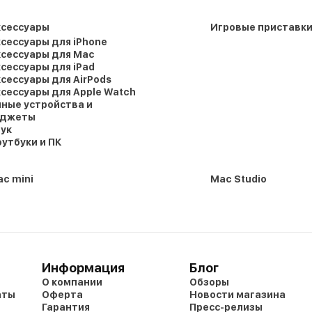
ксессуары
Игровые приставк
сессуары для iPhone
сессуары для Mac
сессуары для iPad
сессуары для AirPods
сессуары для Apple Watch
ные устройства и
аджеты
ук
утбуки и ПК
c mini
Mac Studio
Информация
Блог
О компании
Обзоры
аты
Оферта
Новости магазина
Гарантия
Пресс-релизы