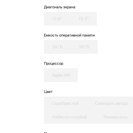
Диагональ экрана
13.6"
15.3"
Емкость оперативной памяти
24 ГБ
16 ГБ
Процессор
Apple M4
Цвет
Серебристый
Сияющая звезда
Небесно-голубой
Темная ночь