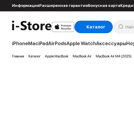
Информация
Расширенная гарантия
Бонусная карта
Креди
Каталог
iPhone
Mac
iPad
AirPods
Apple Watch
Аксессуары
Но
Главная
Каталог
Apple MacBook
MacBook Air
MacBook Air M4 (2025)