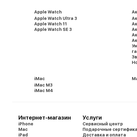
Apple Watch
А
Apple Watch Ultra 3
Ак
Apple Watch 11
Ак
Apple Watch SE 3
Ак
Ак
Ак
Ум
г
Зв
Но
iMac
Ma
iMac M3
iMac M4
Интернет-магазин
Услуги
iPhone
Сервисный центр
Mac
Подарочные сертифик
iPad
Доставка и оплата