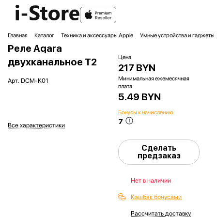
Главная
Каталог
Техника и аксессуары Apple
Умные устройства и гаджеты
Реле Aqara
Цена
двухканальное T2
217 BYN
Минимальная ежемесячная
Арт.
DCM-K01
плата
5.49 BYN
Бонусы к начислению:
7
Все характеристики
Сделать
предзаказ
Нет в наличии
Кэшбэк бонусами
Рассчитать доставку