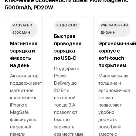
Ключевые особенности uBear Flow Magnetic
5000mAh, PD20W
MAGSAFE И
PD ДО 20 ВТ
УЛЬТРАТОНКИЙ
5000 MAH
ДИЗАЙН
Быстрая
Магнитная
проводная
Эргономичный
зарядка и
зарядка
корпус с
ёмкость
по USB‑C
soft‑touch
на день
покрытием
Поддержка
Аккумулятор
Power
Минимальная
поддерживает
Delivery до
толщина и
магнитное
20 Вт и
эргономичная
крепление к
выходной
форма
iPhone с
ток до 3 A
позволяют
MagSafe,
позволяют
удобно
фиксируясь
быстро
держать
на задней
заряжать
powerbank
панели
совместимые
вместе с