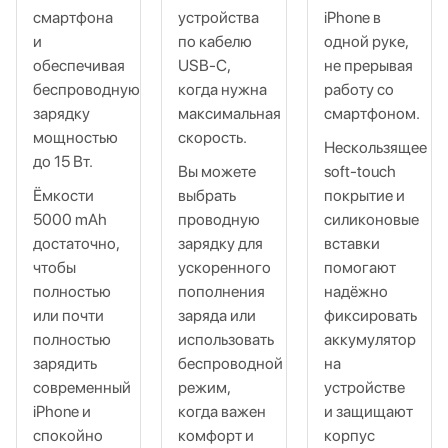
смартфона
устройства
iPhone в
и
по кабелю
одной руке,
обеспечивая
USB‑C,
не прерывая
беспроводную
когда нужна
работу со
зарядку
максимальная
смартфоном.
мощностью
скорость.
Нескользящее
до 15 Вт.
Вы можете
soft‑touch
Ёмкости
выбрать
покрытие и
5000 mAh
проводную
силиконовые
достаточно,
зарядку для
вставки
чтобы
ускоренного
помогают
полностью
пополнения
надёжно
или почти
заряда или
фиксировать
полностью
использовать
аккумулятор
зарядить
беспроводной
на
современный
режим,
устройстве
iPhone и
когда важен
и защищают
спокойно
комфорт и
корпус