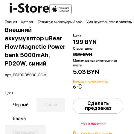
Главная
Каталог
Техника и аксессуары Apple
Умные устройства и гаджеты
Внешний
Цена
аккумулятор uBear
199 BYN
Flow Magnetic Power
Старая цена
bank 5000mAh,
229 BYN
Минимальная ежемесячная
PD20W, синий
плата
5.03 BYN
Арт.
PB10DB5000-PDM
Бонусы к начислению:
6
Цвет
Сделать
Черный
Синий
предзаказ
Белый
Нет в наличии
Лавандовый
Кэшбэк бонусами