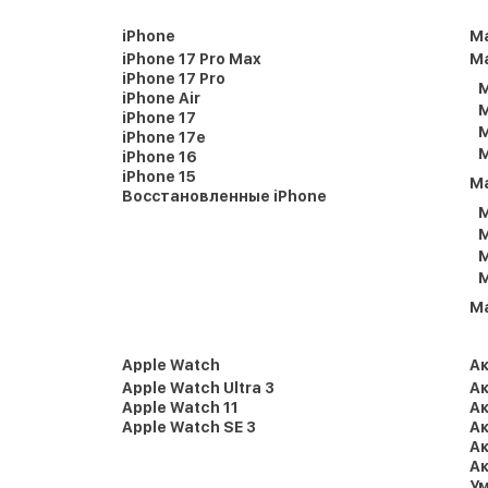
iPhone
M
iPhone 17 Pro Max
Ma
iPhone 17 Pro
M
iPhone Air
M
iPhone 17
M
iPhone 17e
M
iPhone 16
iPhone 15
M
Восстановленные iPhone
M
M
M
M
M
Apple Watch
А
Apple Watch Ultra 3
Ак
Apple Watch 11
Ак
Apple Watch SE 3
Ак
Ак
Ак
Ум