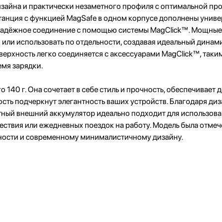
дизайна и практически незаметного профиля с оптимальной п
танция с функцией MagSafe в одном корпусе дополнены унив
т надёжное соединение с помощью системы MagClick™. Мощные
м или использовать по отдельности, создавая идеальный дина
хность легко соединяется с аксессуарами MagClick™, такими 
емя зарядки.
 140 г. Она сочетает в себе стиль и прочность, обеспечивает
ть подчеркнут элегантность ваших устройств. Благодаря диз
ный внешний аккумулятор идеально подходит для использован
шествия или ежедневных поездок на работу. Модель была отмеч
ьности и современному минималистичному дизайну.