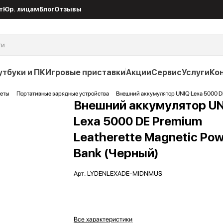
т
Юр. лицам
Блог
Отзывы
утбуки и ПК
Игровые приставки
Акции
Сервис
Услуги
Ко
жеты
Портативные зарядные устройства
Внешний аккумулятор UNIQ Lexa 5000 DE
Внешний аккумулятор U
Lexa 5000 DE Premium
Leatherette Magnetic Po
Bank (Черный)
Арт.
LYDENLEXADE-MIDNMUS
Все характеристики