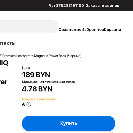
+375293191100
Заказать звонок
Сравнение
Избранное
Корзина
нтакты
 Premium Leatherette Magnetic Power Bank (Черный)
NIQ
Цена
189 BYN
wer
Минимальная ежемесячная плата
4.78 BYN
Бонусы к начислению:
6
Купить