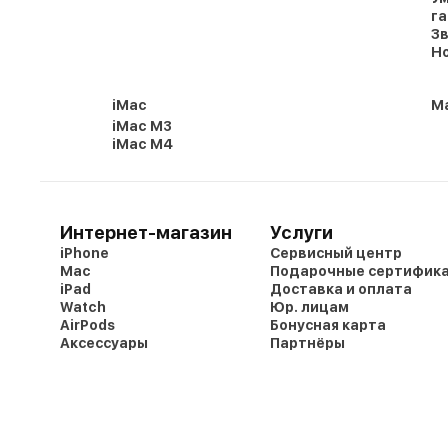
г
Зв
Но
iMac
Ma
iMac M3
iMac M4
Интернет-магазин
Услуги
iPhone
Сервисный центр
Mac
Подарочные сертифик
iPad
Доставка и оплата
Watch
Юр. лицам
AirPods
Бонусная карта
Аксессуары
Партнёры