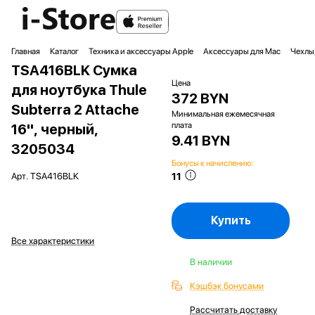
Главная
Каталог
Техника и аксессуары Apple
Аксессуары для Mac
Чехлы,
TSA416BLK Сумка
Цена
для ноутбука Thule
372 BYN
Subterra 2 Attache
Минимальная ежемесячная
плата
16'', черный,
9.41 BYN
3205034
Бонусы к начислению:
11
Арт.
TSA416BLK
Купить
Все характеристики
В наличии
Кэшбэк бонусами
Рассчитать доставку