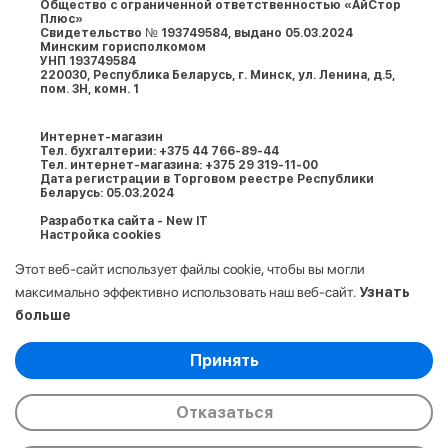
Общество с ограниченной ответственностью «АйСтор
Плюс»
Свидетельство № 193749584, выдано 05.03.2024
Минским горисполкомом
УНП 193749584
220030, Республика Беларусь, г. Минcк, ул. Ленина, д.5,
пом. 3Н, комн. 1
Интернет-магазин
Тел. бухгалтерии: +375 44 766-89-44
Тел. интернет-магазина: +375 29 319-11-00
Дата регистрации в Торговом реестре Республики
Беларусь: 05.03.2024
Разработка сайта - New IT
Настройка cookies
Этот веб-сайт использует файлы cookie, чтобы вы могли
максимально эффективно использовать наш веб-сайт.
Узнать
больше
Выберите настройки cookie
Принять
Минимальные
© 2009-2026. ООО «АйСтор Плюс» УНП:
Аналитические/Функциональные
193749584. Все права защищены.
Отказаться