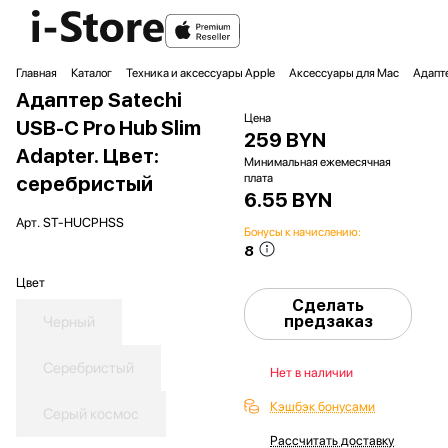
Главная
Каталог
Техника и аксессуары Apple
Аксессуары для Mac
Адапт
Адаптер Satechi
Цена
USB-C Pro Hub Slim
259 BYN
Adapter. Цвет:
Минимальная ежемесячная
плата
серебристый
6.55 BYN
Арт.
ST-HUCPHSS
Бонусы к начислению:
8
Цвет
Сделать
предзаказ
Черный
Серебристый
Нет в наличии
Кэшбэк бонусами
Серый космос
Рассчитать доставку