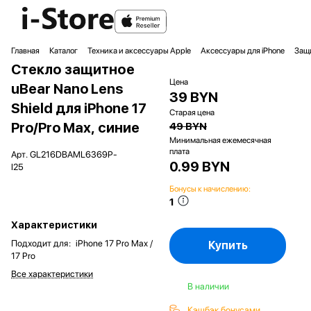
Главная
Каталог
Техника и аксессуары Apple
Аксессуары для iPhone
Защи
Стекло защитное
Цена
uBear Nano Lens
39 BYN
Shield для iPhone 17
Старая цена
Pro/Pro Max, синие
49 BYN
Минимальная ежемесячная
плата
Арт.
GL216DBAML6369P-
0.99 BYN
I25
Бонусы к начислению:
1
Характеристики
Подходит для
:
iPhone 17 Pro Max /
Купить
17 Pro
Все характеристики
В наличии
Кэшбэк бонусами