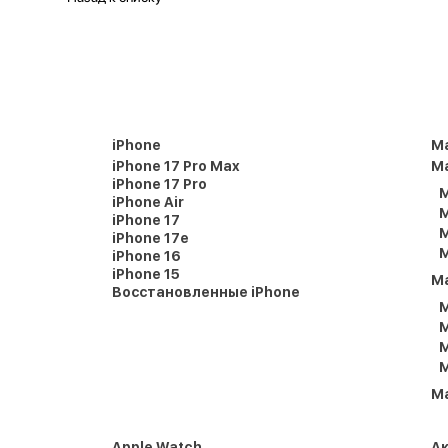
iPhone
M
iPhone 17 Pro Max
Ma
iPhone 17 Pro
M
iPhone Air
M
iPhone 17
M
iPhone 17e
M
iPhone 16
iPhone 15
M
Восстановленные iPhone
M
M
M
M
M
Apple Watch
А