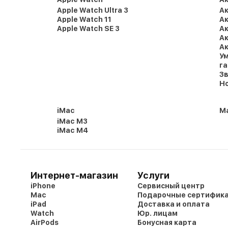
Apple Watch Ultra 3
Ак
Apple Watch 11
Ак
Apple Watch SE 3
Ак
Ак
Ак
Ум
г
Зв
Но
iMac
Ma
iMac M3
iMac M4
Интернет-магазин
Услуги
iPhone
Сервисный центр
Mac
Подарочные сертифик
iPad
Доставка и оплата
Watch
Юр. лицам
AirPods
Бонусная карта