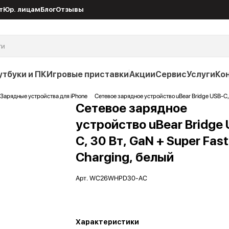
т
Юр. лицам
Блог
Отзывы
утбуки и ПК
Игровые приставки
Акции
Сервис
Услуги
Ко
Зарядные устройства для iPhone
Cетевое зарядное устройство uBear Bridge USB-C, 
Cетевое зарядное
устройство uBear Bridge 
C, 30 Вт, GaN + Super Fast
Charging, белый
Арт.
WC26WHPD30-AC
Характеристики