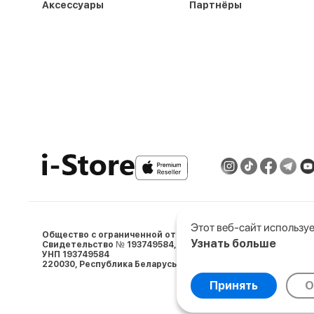
Аксессуары
Партнёры
Этот веб-сайт используе
Общество с ограниченной ответственностью «АйСтор Пл
Узнать больше
Свидетельство № 193749584, выдано 05.03.2024 Минским 
УНП 193749584
Выберите настройки co
220030, Республика Беларусь, г. Минcк, ул. Ленина, д.5, пом. 
Минимальные
Анали
Принять
О
© 2009