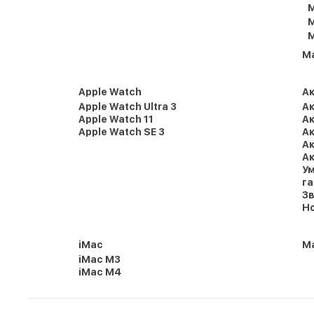
M
M
M
M
Apple Watch
А
Apple Watch Ultra 3
Ак
Apple Watch 11
Ак
Apple Watch SE 3
Ак
Ак
Ак
Ум
г
Зв
Но
iMac
Ma
iMac M3
iMac M4