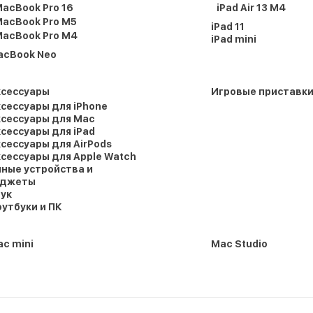
acBook Pro 16
iPad Air 13 M4
acBook Pro M5
iPad 11
acBook Pro M4
iPad mini
acBook Neo
ксессуары
Игровые приставк
сессуары для iPhone
сессуары для Mac
сессуары для iPad
сессуары для AirPods
сессуары для Apple Watch
ные устройства и
аджеты
ук
утбуки и ПК
c mini
Mac Studio