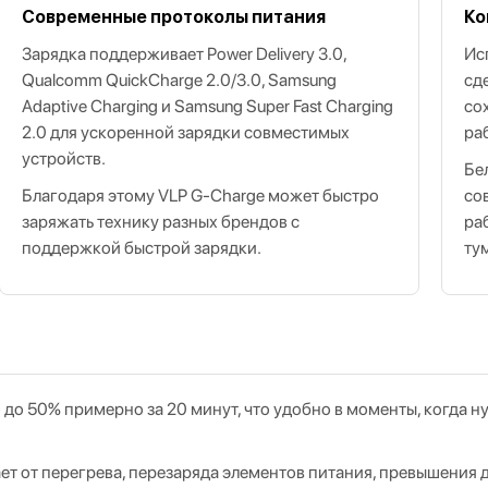
Современные протоколы питания
Ко
Зарядка поддерживает Power Delivery 3.0,
Ис
Qualcomm QuickCharge 2.0/3.0, Samsung
сд
Adaptive Charging и Samsung Super Fast Charging
со
2.0 для ускоренной зарядки совместимых
ра
устройств.
Бе
Благодаря этому VLP G‑Charge может быстро
со
заряжать технику разных брендов с
ра
поддержкой быстрой зарядки.
ту
до 50% примерно за 20 минут, что удобно в моменты, когда н
т от перегрева, перезаряда элементов питания, превышения д