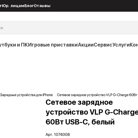
т
Юр. лицам
Блог
Отзывы
утбуки и ПК
Игровые приставки
Акции
Сервис
Услуги
Ко
Зарядные устройства для iPhone
Сетевое зарядное устройство VLP G-Charge 60Вт
Сетевое зарядное
устройство VLP G-Charg
60Вт USB-C, белый
Арт.
1074008