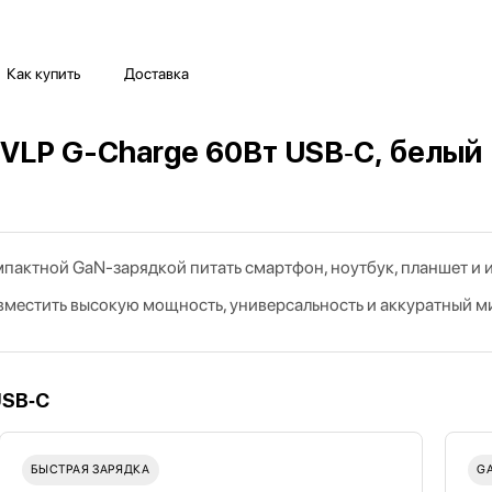
Как купить
Доставка
 VLP G-Charge 60Вт USB‑C, белый
омпактной GaN‑зарядкой питать смартфон, ноутбук, планшет и
совместить высокую мощность, универсальность и аккуратный 
USB‑C
БЫСТРАЯ ЗАРЯДКА
G